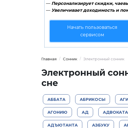
—
Персонализирует скидки, чаевы
—
Увеличивает доходимость и пом
Начать пользоваться
сервисом
Главная
Сонник
Электронный сонник
Электронный сонн
сне
АББАТА
АБРИКОСЫ
АГ
АГОНИЮ
АД
АДВОКАТА
АДЪЮТАНТА
АЗБУКУ
А