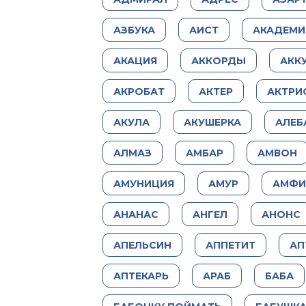
АЗБУКА
АИСТ
АКАДЕМИ
АКАЦИЯ
АККОРДЫ
АКК
АКРОБАТ
АКТЕР
АКТРИ
АКУЛА
АКУШЕРКА
АЛЕБ
АЛМАЗ
АМБАР
АМВОН
АМУНИЦИЯ
АМУР
АМФИ
АНАНАС
АНГЕЛ
АНОНС
АПЕЛЬСИН
АППЕТИТ
АП
АПТЕКАРЬ
АРАБ
БАБА