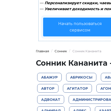
—
Персонализирует скидки, чаевы
—
Увеличивает доходимость и пом
Начать пользоваться
сервисом
Главная
Сонник
Сонник Кананита
Сонник Кананита -
АБАЖУР
АБРИКОСЫ
АВ
АВТОР
АГИТАТОР
АГОН
АДВОКАТ
АДМИНИСТРИРОВА
АДМИРАЛ
АДРЕС
АЗАРТ