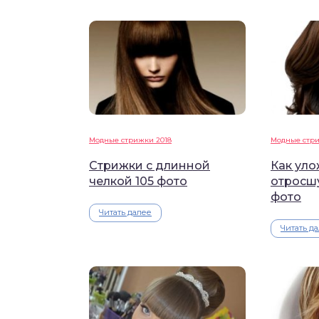
Модные стрижки 2018
Модные стри
Стрижки с длинной
Как уло
челкой 105 фото
отросшу
фото
Читать далее
Читать д