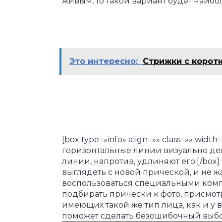
живым, то такой вариант будет наиб
Это интересно:
Стрижки с коротк
[box type=»info» align=»» class=»» widt
горизонтальные линии визуально дел
линии, напротив, удлиняют его.[/box]
выглядеть с новой прической, и не ж
воспользоваться специальными ко
подбирать прически к фото, присмот
имеющих такой же тип лица, как и у в
поможет сделать безошибочный выбо