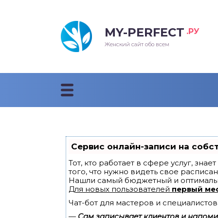
MY-PERFECT
.РУ
лосы
нские
ска
ти
Женский сайт обо всем
рижки
жские
мпунь
дные прически 2018
рода
дные стрижки 2018
облемы и лечение
Сервис онлайн-записи на собс
Тот, кто работает в сфере услуг, зна
того, что нужно видеть свое расписан
Нашли самый бюджетный и оптималь
Для новых пользователей
первый ме
Чат-бот для мастеров и специалистов
—
Сам записывает клиентов и напомин