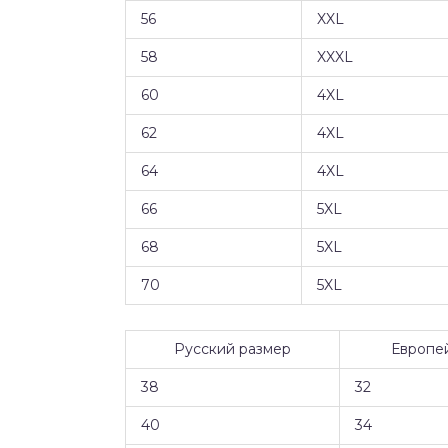
56
XXL
58
XXXL
60
4XL
62
4XL
64
4XL
66
5XL
68
5XL
70
5XL
Русский размер
Европей
38
32
40
34