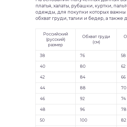
платья, халаты, рубашки, куртки, паль
одежды, для покупки которых важны 
обхват груди, талии и бедер, а также 
Российский
Обхват груди
О
(русский)
(см)
размер
38
76
58
40
80
62
42
84
66
44
88
70
46
92
74
48
96
78
50
100
82