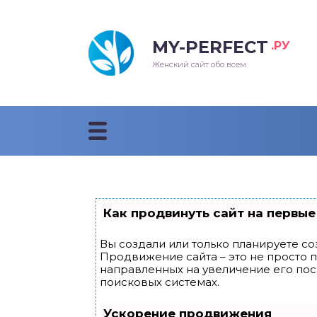
MY-PERFECT
.РУ
лосы
нские
ска
ти
Женский сайт обо всем
рижки
жские
мпунь
дные прически 2018
рода
дные стрижки 2018
облемы и лечение
Как продвинуть сайт на первые
Вы создали или только планируете соз
Продвижение сайта – это не просто 
направленных на увеличение его по
поисковых системах.
Ускорение продвижения