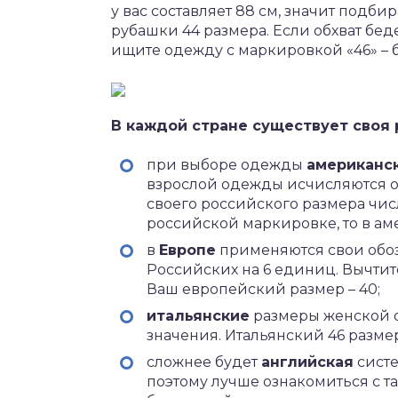
у вас составляет 88 см, значит подбир
рубашки 44 размера. Если обхват беде
ищите одежду с маркировкой «46» – б
В каждой стране существует своя 
при выборе одежды
американс
взрослой одежды исчисляются от
своего российского размера число
российской маркировке, то в аме
в
Европе
применяются свои обоз
Российских на 6 единиц. Вычтите
Ваш европейский размер – 40;
итальянские
размеры женской о
значения. Итальянский 46 размер
сложнее будет
английская
систе
поэтому лучше ознакомиться с т