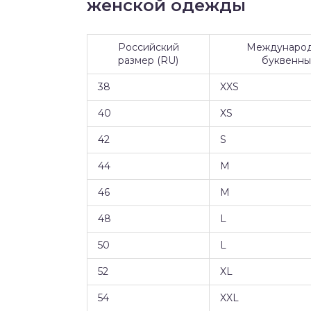
женской одежды
Российский
Междунаро
размер (RU)
буквенн
38
XXS
40
XS
42
S
44
M
46
M
48
L
50
L
52
XL
54
XXL