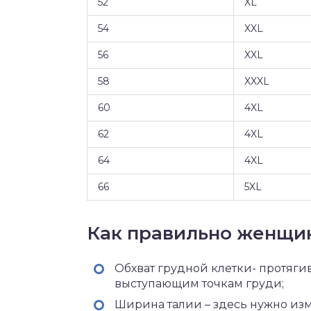
52
XL
54
XXL
56
XXL
58
XXXL
60
4XL
62
4XL
64
4XL
66
5XL
Как правильно женщин
Обхват грудной клетки- протяг
выступающим точкам груди;
Ширина талии – здесь нужно изме