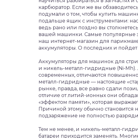
научиться разбираться в запчастях и
карбюратор. Если же вы обзаводитесь
подумали о том, чтобы купить машинк
подальше ящик с инструментами: нас
ведь рано или поздно вы столкнетес
вашей машинки. Самые популярные за
наш интернет-магазин для парикмахе
аккумуляторы. О последних и пойдет
Аккумуляторы для машинок для стриж
и никель-металл-гидридные (Ni-Mh).
современных, отличаются повышенно
металл-гидридные — настоящие «ста
рынке, правда, все равно сдали поз
отличие от литий-ионных они облад
«эффектом памяти», которая выражает
Причиной этому обычно становится 
подзаряжение не полностью разряди
Тем не менее, и никель-металл-гид
батареи приходится заменять. Мног