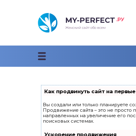
MY-PERFECT
.РУ
лосы
нские
ска
ти
Женский сайт обо всем
рижки
жские
мпунь
дные прически 2018
рода
дные стрижки 2018
облемы и лечение
Как продвинуть сайт на первые
Вы создали или только планируете соз
Продвижение сайта – это не просто 
направленных на увеличение его по
поисковых системах.
Ускорение продвижения