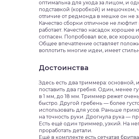
оптимальна для ухода за лицом, и од
подставкой (коробкой) и мешочком, ч
отличие от редмонда в мешке он не з
Качество сборки отличное не люфтит 
работает. Качество насадок хорошее 
согласен. Попробовал все, все хорошо
Общее впечатление оставляет положи
воплотить многие идеи, имеет стиль
Достоинства
Здесь есть два триммера: основной,
поставить два гребня. Один, менее г
в 1 мм, до 18 мм. Триммер режет очен
быстро. Другой гребень — более гус
использовать для усов. Раньше прихо
на точность руки. Дрогнула рука — пр
Есть ещё один триммер, узкий. На не
проработать детали.
Ещё в комплекте есть сетчатая бритва.