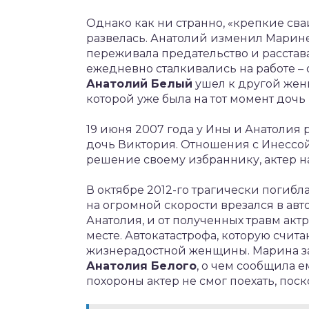
Однако как ни странно, «крепкие сваи
развелась. Анатолий изменил Марине.
переживала предательство и расстава
ежедневно сталкивались на работе – 
Анатолий Белый
ушел к другой же
которой уже была на тот момент дочь
19 июня 2007 года у Ины и Анатолия 
дочь Виктория. Отношения с Инессой
решение своему избраннику, актер 
В октябре 2012-го трагически погибл
на огромной скорости врезался в авт
Анатолия, и от полученных травм акт
месте. Автокатастрофа, которую счит
жизнерадостной женщины. Марина за
Анатолия Белого
, о чем сообщила 
похороны актер не смог поехать, поск