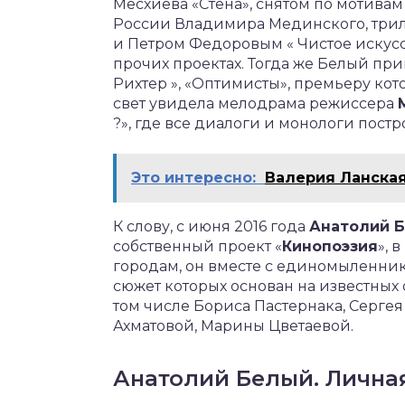
Месхиева «Стена», снятом по мотива
России Владимира Мединского, трил
и Петром Федоровым « Чистое искусст
прочих проектах. Тогда же Белый при
Рихтер », «Оптимисты», премьеру кото
свет увидела мелодрама режиссера
?», где все диалоги и монологи постр
Это интересно:
Валерия Ланска
К слову, с июня 2016 года
Анатолий 
собственный проект «
Кинопоэзия
», 
городам, он вместе с единомыленни
сюжет которых основан на известных
том числе Бориса Пастернака, Серге
Ахматовой, Марины Цветаевой.
Анатолий Белый. Лична