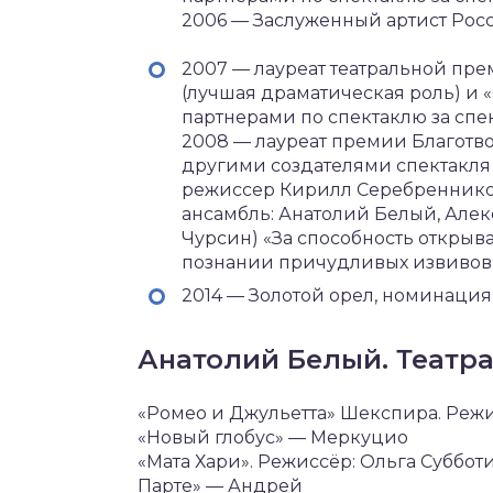
2006 — Заслуженный артист Ро
2007 — лауреат театральной пре
(лучшая драматическая роль) и 
партнерами по спектаклю за спе
2008 — лауреат премии Благотво
другими создателями спектакля «
режиссер Кирилл Серебреннико
ансамбль: Анатолий Белый, Але
Чурсин) «За способность открыв
познании причудливых извивов 
2014 — Золотой орел, номинация:
Анатолий Белый. Театр
«Ромео и Джульетта» Шекспира. Режи
«Новый глобус» — Меркуцио
«Мата Хари». Режиссёр: Ольга Субботи
Парте» — Андрей