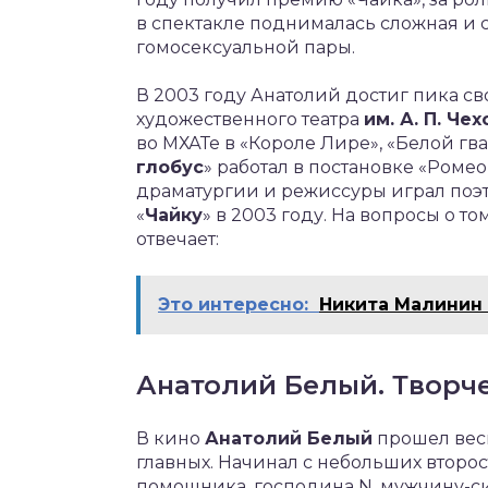
в спектакле поднималась сложная и
гомосексуальной пары.
В 2003 году Анатолий достиг пика с
художественного театра
им. А. П. Чех
во МХАТе в «Короле Лире», «Белой гв
глобус
» работал в постановке «Роме
драматургии и режиссуры играл поэта
«
Чайку
» в 2003 году. На вопросы о т
отвечает:
Это интересно:
Никита Малинин
Анатолий Белый. Творче
В кино
Анатолий Белый
прошел весь
главных. Начинал с небольших второ
помощника, господина N, мужчину-с