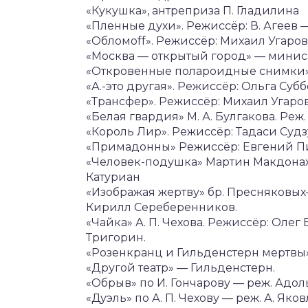
«Кукушка», антреприза П. Гладилина
«Пленные духи». Режиссёр: В. Агеев
«Обломoff». Режиссёр: Михаил Угаро
«Москва — открытый город» — минисп
«Откровенные полароидные снимки»
«А.-это другая». Режиссёр: Ольга Суб
«Трансфер». Режиссёр: Михаил Угаро
«Белая гвардия» М. А. Булгакова. Ре
«Король Лир». Режиссёр: Тадаси Суд
«Примадонны» Режиссёр: Евгений Пи
«Человек-подушка» Мартин Макдонах
Катуриан
«Изображая жертву» бр. Пресняковых
Кирилл Сереберенников.
«Чайка» А. П. Чехова. Режиссёр: Олег
Тригорин.
«Розенкранц и Гильденстерн мертвы»
«Другой театр» — Гильденстерн.
«Обрыв» по И. Гончарову — реж. Адо
«Дуэль» по А. П. Чехову — реж. А. Як