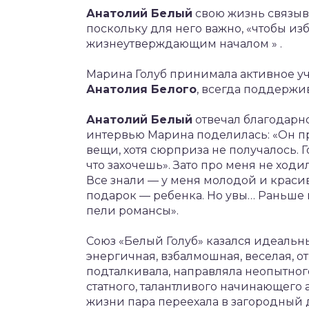
Анатолий Белый
свою жизнь связыв
поскольку для него важно, «чтобы из
жизнеутверждающим началом » .
Марина Голуб принимала активное уч
Анатолия Белого
, всегда поддержи
Анатолий Белый
отвечал благодарно
интервью Марина поделилась: «Он п
вещи, хотя сюрприза не получалось. 
что захочешь». Зато про меня не ходи
Все знали — у меня молодой и краси
подарок — ребенка. Но увы… Раньше 
пели романсы».
Союз «Белый Голуб» казался идеальны
энергичная, взбалмошная, веселая, о
подталкивала, направляла неопытного
статного, талантливого начинающего 
жизни пара переехала в загородный 