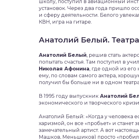
школу, поступил в авиационный инс
установок. Через два года пришло о
и сферу деятельности. Белого увлек
КВН, игра на гитаре.
Анатолий Белый. Театра
Анатолий Белый
, решив стать актер
попытать счастья. Там поступил в уч
Николая Афонина
, где одной из его
ему, по словам самого актера, хоро
получил бы больше ни в одном театра
В 1995 году выпускник
Анатолий Бе
экономического и творческого кризи
Анатолий Белый: «Когда у человека е
харизмой, он все «пробьет» и станет з
замечательный артист. А вот настоя
Машков, Меньшиков) просто «пробили