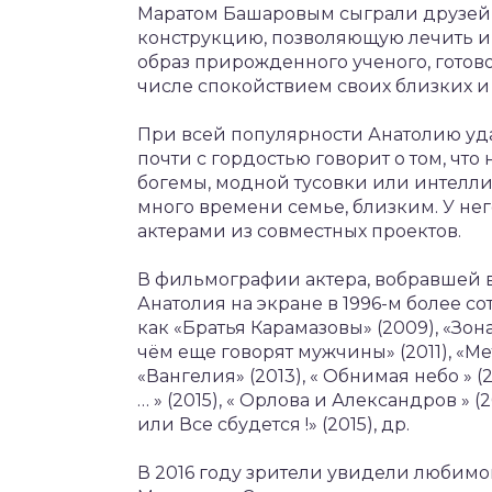
Маратом Башаровым сыграли друзей,
конструкцию, позволяющую лечить и
образ прирожденного ученого, готово
числе спокойствием своих близких и
При всей популярности Анатолию уда
почти с гордостью говорит о том, что
богемы, модной тусовки или интеллиг
много времени семье, близким. У не
актерами из совместных проектов.
В фильмографии актера, вобравшей в
Анатолия на экране в 1996-м более со
как «Братья Карамазовы» (2009), «Зона
чём еще говорят мужчины» (2011), «Метр
«Вангелия» (2013), « Обнимая небо » (20
… » (2015), « Орлова и Александров » (2
или Все сбудется !» (2015), др.
В 2016 году зрители увидели любим