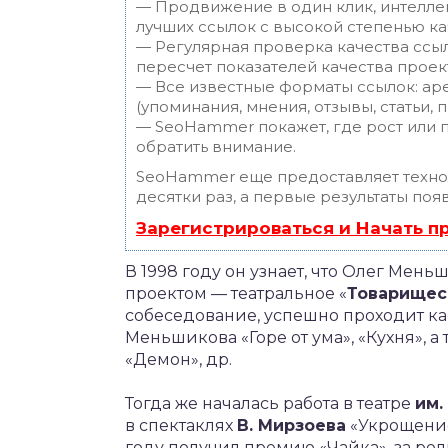
— Продвижение в один клик, интелле
лучших ссылок с высокой степенью ка
— Регулярная проверка качества ссы
пересчет показателей качества проек
— Все известные форматы ссылок: ар
(упоминания, мнения, отзывы, статьи, 
— SeoHammer покажет, где рост или п
обратить внимание.
SeoHammer еще предоставляет техн
десятки раз, а первые результаты поя
Зарегистрироваться и Начать 
В 1998 году он узнает, что Олег Мен
проектом — театральное «
Товарищес
собеседование, успешно проходит кас
Меньшикова «Горе от ума», «Кухня», 
«Демон», др.
Тогда же началась работа в театре
им.
в спектаклях
В. Мирзоева
«Укрощение
году получил премию «Чайка», за ро