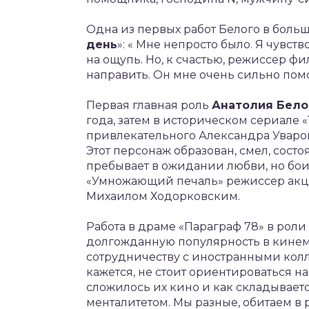
Одна из первых работ Белого в больш
день
»: « Мне непросто было. Я чувст
на ощупь. Но, к счастью, режиссер фил
направить. Он мне очень сильно помо
Первая главная роль
Анатолия Бело
года, затем в историческом сериале 
привлекательного Александра Уварова
Этот персонаж образован, смел, состо
пребывает в ожидании любви, но бои
«Умножающий печаль» режиссер акце
Михаилом Ходорковским.
Работа в драме «Параграф 78» в рол
долгожданную популярность в кинемат
сотрудничеству с иностранными колл
кажется, не стоит ориентироваться на
сложилось их кино и как складывает
менталитетом. Мы разные, обитаем в 