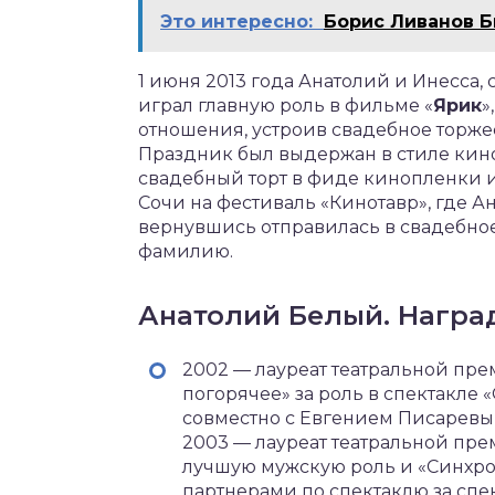
Это интересно:
Борис Ливанов 
1 июня 2013 года Анатолий и Инесса, 
играл главную роль в фильме «
Ярик
»
отношения, устроив свадебное торжес
Праздник был выдержан в стиле кин
свадебный торт в фиде кинопленки и 
Сочи на фестиваль «Кинотавр», где А
вернувшись отправилась в свадебное
фамилию.
Анатолий Белый. Награ
2002 — лауреат театральной пр
погорячее» за роль в спектакл
совместно с Евгением Писаревы
2003 — лауреат театральной пре
лучшую мужскую роль и «Синхро
партнерами по спектаклю за спе