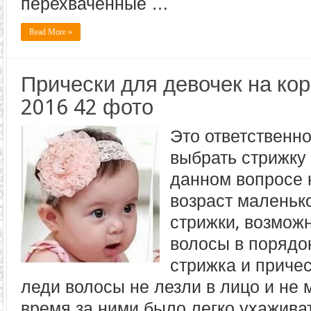
перехваченные …
Read More »
Прически для девочек на ко
2016 42 фото
Это ответственн
выбрать стрижку 
данном вопросе 
возраст маленьк
стрижки, возмож
волосы в порядо
стрижка и приче
леди волосы не лезли в лицо и не 
время за ними было легко ухажива