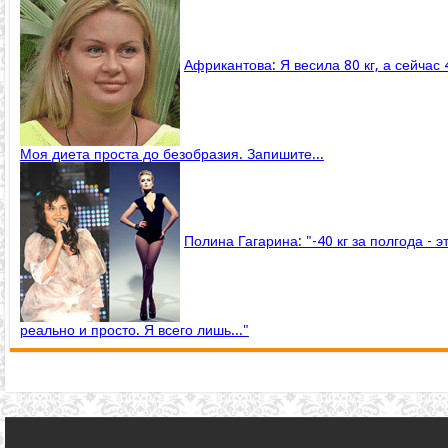
Африкантова: Я весила 80 кг, а сейчас 
Моя диета проста до безобразия. Запишите...
Полина Гагарина: "-40 кг за полгода - э
реально и просто. Я всего лишь..."