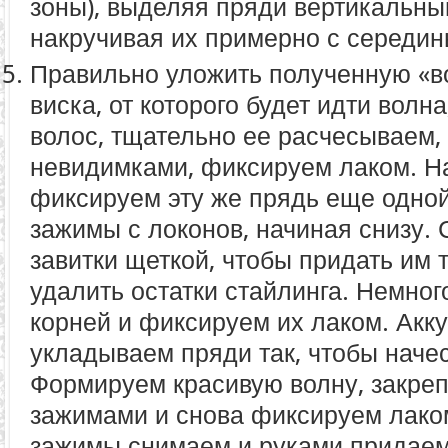
зоны), выделяя пряди вертикальн
накручивая их примерно с середин
Правильно уложить полученную «во
виска, от которого будет идти вол
волос, тщательно ее расчесываем,
невидимками, фиксируем лаком. Н
фиксируем эту же прядь еще одно
зажимы с локонов, начиная снизу.
завитки щеткой, чтобы придать им 
удалить остатки стайлинга. Немно
корней и фиксируем их лаком. Акк
укладываем пряди так, чтобы наче
Формируем красивую волну, закреп
зажимами и снова фиксируем лаком
зажимы снимаем и руками придае