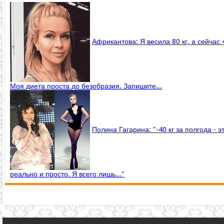
Африкантова: Я весила 80 кг, а сейчас 
Моя диета проста до безобразия. Запишите...
Полина Гагарина: "-40 кг за полгода - э
реально и просто. Я всего лишь..."