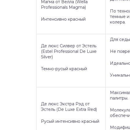
Магма от Велла (Wella
Professionals Magma)
По техно
темные и
Интенсивно красный
колера.
Для седы
Де люкс Силвер от Эстель
(Estel Professional De Luxe
Не повре
Silver)
Идеально
Темно-русый красный
Уникальн
Максимал
палитры.
Де люкс Экстра Рэд от
Эстель (De Luxe Extra Red)
Молекула
обеспечи
Русый интенсивно красный
Модифици