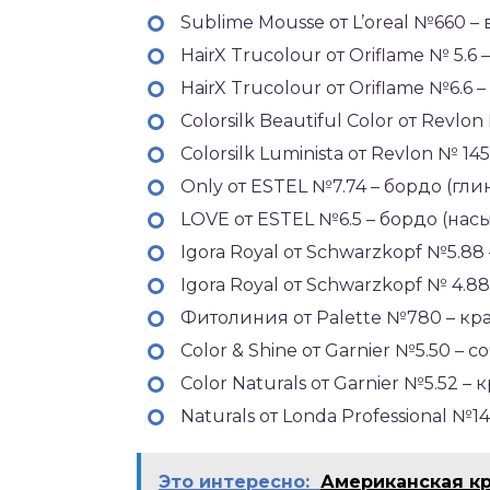
Sublime Mousse от L’oreal №660 
HairX Trucolour от Oriflame № 5.6 
HairX Trucolour от Oriflame №6.6 
Colorsilk Beautiful Color от Revlo
Colorsilk Luminista от Revlon № 
Only от ESTEL №7.74 – бордо (гли
LOVE от ESTEL №6.5 – бордо (на
Igora Royal от Schwarzkopf №5.8
Igora Royal от Schwarzkopf № 4.
Фитолиния от Palette №780 – кр
Color & Shine от Garnier №5.50 – 
Color Naturals от Garnier №5.52 –
Naturals от Londa Professional №1
Это интересно:
Американская кр