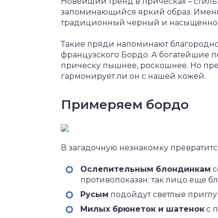
Новейший тренд в прическах – стиль
запоминающийся яркий образ. Имен
традиционный черный и насыщенно 
Такие пряди напоминают благородно
французского Бордо. А богатейшие п
прическу пышнее, роскошнее. Но преж
гармонирует ли он с нашей кожей.
Примеряем бордо
В загадочную незнакомку превратитс
Ослепительным блондинкам
с
противопоказан: так лицо еще бл
Русым
подойдут светлые приглу
Милых брюнеток и шатенок
с 