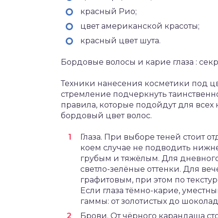
красный Рио;
цвет американской красоты;
красный цвет шута.
Бордовые волосы и карие глаза : се
Техники нанесения косметики под цве
стремление подчеркнуть таинственно
правила, которые подойдут для всех 
бордовый цвет волос.
Глаза. При выборе теней стоит о
коем случае не подводить нижне
грубым и тяжёлым. Для дневног
светло-зелёные оттенки. Для ве
графитовым, при этом по текстуре
Если глаза тёмно-карие, уместн
гаммы: от золотистых до шоколад
Брови. От чёрного карандаша сто