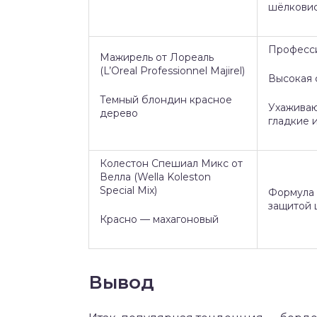
шёлковис
Професси
Мажирель от Лореаль
(L’Oreal Professionnel Majirel)
Высокая 
Темный блондин красное
Ухаживаю
дерево
гладкие 
Колестон Спешиал Микс от
Велла (Wella Koleston
Special Mix)
Формула 
защитой 
Красно — махагоновый
Вывод