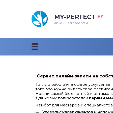
MY-PERFECT
.РУ
лосы
нские
ска
ти
Женский сайт обо всем
рижки
жские
мпунь
дные прически 2018
рода
дные стрижки 2018
облемы и лечение
Сервис онлайн-записи на собс
Тот, кто работает в сфере услуг, зна
того, что нужно видеть свое расписан
Нашли самый бюджетный и оптималь
Для новых пользователей
первый ме
Чат-бот для мастеров и специалистов
—
Сам записывает клиентов и напомин