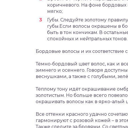
коричневого. На фоне бордовых 
мягко;
Губы. Следуйте золотому правилу:
губы.Если волосы окрашены в бо
быть в тон кончикам. В остальн
спокойных и нейтральных тонов.
Бордовые волосы и их соответствие 
Тёмно-бордовый цвет волос, как и все
зимнего и осеннего. Говоря доступн
веснушками, а также с голубыми, зе
Тёплому тону идёт окрашивание омбр
золотистым. Но больше всего повезл
окрашивать волосы как в ярко-алый ц
Все оттенки красного удачно сочетаю
гармонируют с розовой кожей – в это
Также следите за бровями. Со светл