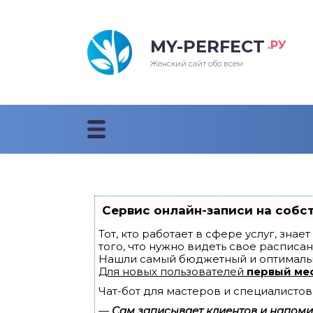
MY-PERFECT
.РУ
лосы
нские
ска
ти
Женский сайт обо всем
рижки
жские
мпунь
дные прически 2018
рода
дные стрижки 2018
облемы и лечение
Сервис онлайн-записи на собс
Тот, кто работает в сфере услуг, зна
того, что нужно видеть свое расписан
Нашли самый бюджетный и оптималь
Для новых пользователей
первый ме
Чат-бот для мастеров и специалистов
—
Сам записывает клиентов и напомин