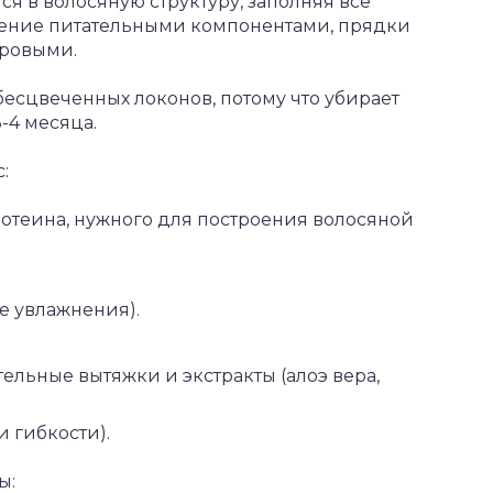
я в волосяную структуру, заполняя все
щение питательными компонентами, прядки
оровыми.
есцвеченных локонов, потому что убирает
3-4 месяца.
:
отеина, нужного для построения волосяной
е увлажнения).
ельные вытяжки и экстракты (алоэ вера,
 гибкости).
ы: