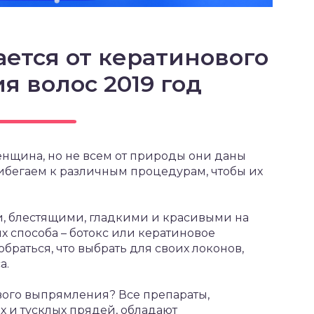
ается от кератинового
 волос 2019 год
енщина, но не всем от природы они даны
ибегаем к различным процедурам, чтобы их
и, блестящими, гладкими и красивыми на
х способа – ботокс или кератиновое
раться, что выбрать для своих локонов,
а.
ового выпрямления? Все препараты,
 и тусклых прядей, обладают