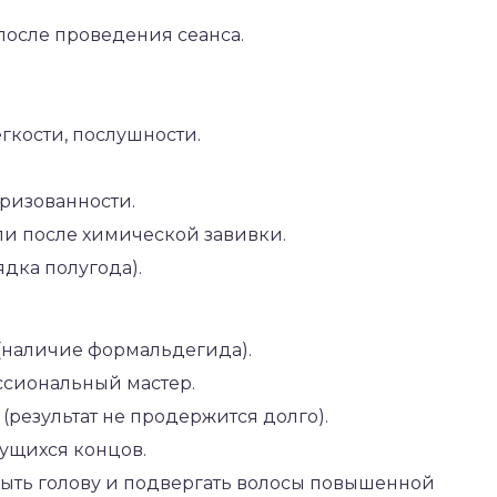
после проведения сеанса.
гкости, послушности.
ризованности.
ли после химической завивки.
дка полугода).
(наличие формальдегида).
ссиональный мастер.
(результат не продержится долго).
кущихся концов.
мыть голову и подвергать волосы повышенной