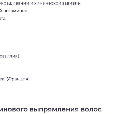
 окрашивании и химической завивке.
й витаминов.
та.
Бразилия).
real (Франция).
инового выпрямления волос