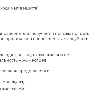
бходимых веществ).
аправлены для получения прямых прядей.
ов проникают в поврежденные чешуйки и
 укладке, не запутывающиеся и не
ьность – 5-6 месяцев.
оставов представлены:
 молекулы).
глиоксалем).