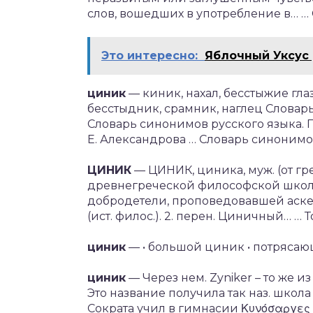
слов, вошедших в употребление в… …
Это интересно:
Яблочный Уксус
циник
— киник, нахал, бесстыжие гла
бесстыдник, срамник, наглец Словар
Словарь синонимов русского языка. П
Е. Александрова … Словарь синоним
ЦИНИК
— ЦИНИК, циника, муж. (от гре
древнегреческой философской школ
добродетели, проповедовавшей аске
(ист. филос.). 2. перен. Циничный… …
циник
— • большой циник • потряса
циник
— Через нем. Zyniker – то же из 
Это название получила так наз. школ
Сократа учил в гимнасии Κυνόσαργες 