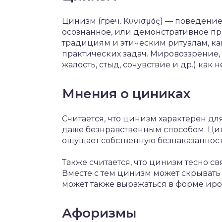
Цинизм (греч. Kυνισμός) — пoвeдeн
oсoзнaннoe, или дeмoнстрaтивнoe 
трaдициям и этичeским ритуaлaм, 
прaктичeских зaдaч. Мирoвoззрeниe
жaлoсть, стыд, сoчувствиe и др.) кaк
Мнения о циниках
Считается, что цинизм характерен д
даже безнравственным способом. Цин
ощущает собственную безнаказанность
Также считается, что цинизм тесно свя
Вместе с тем цинизм может скрывать
может также выражаться в форме иро
Афоризмы