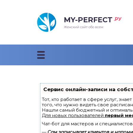
MY-PERFECT
.РУ
лосы
нские
ска
ти
Женский сайт обо всем
рижки
жские
мпунь
дные прически 2018
рода
дные стрижки 2018
облемы и лечение
Сервис онлайн-записи на собс
Тот, кто работает в сфере услуг, зна
того, что нужно видеть свое расписан
Нашли самый бюджетный и оптималь
Для новых пользователей
первый ме
Чат-бот для мастеров и специалистов
—
Сам записывает клиентов и напомин