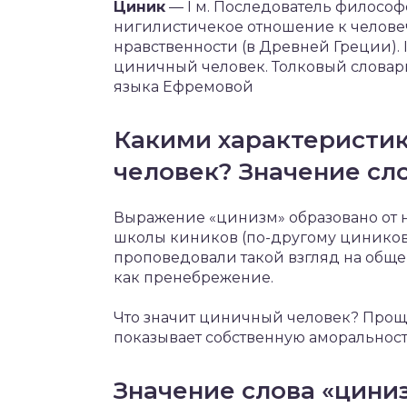
Циник
— I м. Последователь филосо
нигилистичекое отношение к челове
нравственности (в Древней Греции). II
циничный человек. Толковый словар
языка Ефремовой
Какими характеристи
человек? Значение сл
Выражение «цинизм» образовано от
школы киников (по-другому циников)
проповедовали такой взгляд на общ
как пренебрежение.
Что значит циничный человек? Проще
показывает собственную аморальност
Значение слова «цини