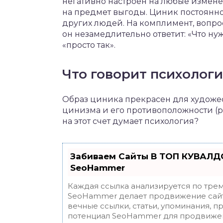
негативно настроен на любые измене
на предмет выгоды. Циник постоянно
других людей. На комплимент, вопрос
он незамедлительно ответит: «Что ну
«просто так».
Что говорит психолог
Образ циника прекрасен для художе
цинизма и его противоположности (р
на этот счет думает психология?
Забиваем Сайты В ТОП КУВАЛДО
SeoHammer
Каждая ссылка анализируется по трем
SeoHammer делает продвижение сайт
вечные ссылки, статьи, упоминания, п
потенциал SeoHammer для продвижен