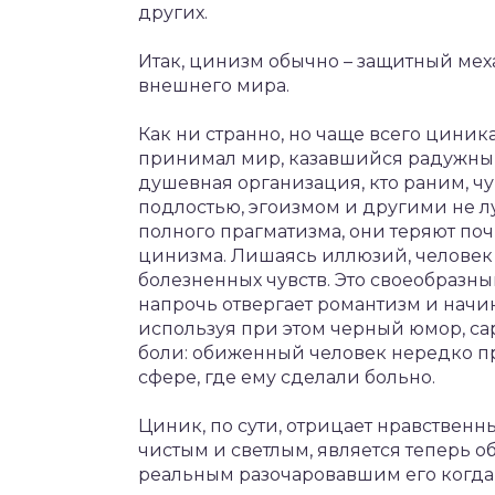
других.
Итак, цинизм обычно – защитный меха
внешнего мира.
Как ни странно, но чаще всего циника
принимал мир, казавшийся радужным 
душевная организация, кто раним, чу
подлостью, эгоизмом и другими не 
полного прагматизма, они теряют по
цинизма. Лишаясь иллюзий, человек
болезненных чувств. Это своеобразн
напрочь отвергает романтизм и начи
используя при этом черный юмор, са
боли: обиженный человек нередко при
сфере, где ему сделали больно.
Циник, по сути, отрицает нравственны
чистым и светлым, является теперь об
реальным разочаровавшим его когда-т