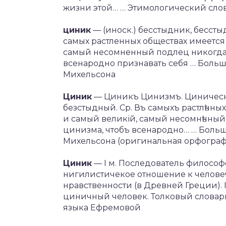
жизни этой… … Этимологический слов
циник
— (иноск.) бесстыдник, бессты
самых растленных обществах имеется
самый несомненный подлец никогда 
всенародно признавать себя … Боль
Михельсона
Циник
— Циникъ Цинизмъ. Циническій
безстыдный. Ср. Въ самыхъ растлѣнных
и самый великій, самый несомнѣнный
цинизма, чтобъ всенародно… … Боль
Михельсона (оригинальная орфогра
Циник
— I м. Последователь филосо
нигилистичекое отношение к челове
нравственности (в Древней Греции). II
циничный человек. Толковый словар
языка Ефремовой