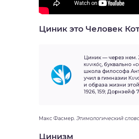
Циник это Человек Ко
Циник — через нем. Zy
κυνικός, буквально «
школа философа Ант
учил в гимназии Κυ
и образа жизни этой ш
1926, 159; Дорнзейф 7
Макс Фасмер.
Этимологический слова
Цинизм