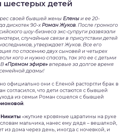
ы шестерых детей
дрес своей бывшей жены
Елены
и ее 20-
да дискотек 90-х
Роман Жуков
. После громкого
сийского шоу-бизнеса экс-супруги развязали
матери, случайные связи в присутствии детей
 наследников, утверждает Жуков. Все его
рация по спасению двух сыновей и четырех
сли кого и нужно спасать, так это ее с детьми
 В
«Прямом эфире»
впервые за долгое время
 семейной драмы!
 но официально они с Еленой расторгли брак в
н согласился, что дети остаются с бывшей
 ухода из семьи Роман сошелся с бывшей
рионовой
.
у
Никиты
«жуткие кровяные царапины на руке
 словам мальчика, нанес ему дядя – вешалкой,
ет из дома через день, иногда с ночевкой, и