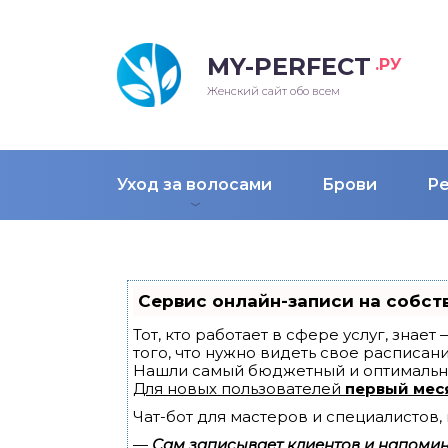
MY-PERFECT
.РУ
лосы
нские
ска
ти
Женский сайт обо всем
рижки
жские
мпунь
дные прически 2018
Уход за волосами
Брови
Р
рода
дные стрижки 2018
облемы и лечение
Сервис онлайн-записи на собст
Тот, кто работает в сфере услуг, знае
того, что нужно видеть свое расписани
Нашли самый бюджетный и оптимальн
Для новых пользователей
первый мес
Чат-бот для мастеров и специалистов
—
Сам записывает клиентов и напомина