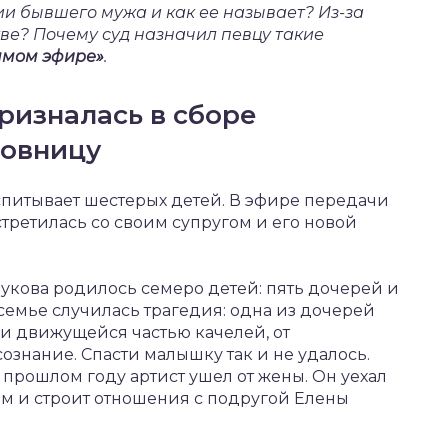
ии бывшего мужа и как ее называет? Из-за
тве?
Почему суд назначил певцу такие
ямом эфире»
.
ризналась в сборе
бовницу
спитывает шестерых детей. В эфире передачи
ретилась со своим супругом и его новой
Жукова родилось семеро детей: пять дочерей и
 семье случилась трагедия: одна из дочерей
и движущейся частью качелей, от
ознание. Спасти малышку так и не удалось.
 прошлом году артист ушел от жены. Он уехал
ом и строит отношения с подругой Елены