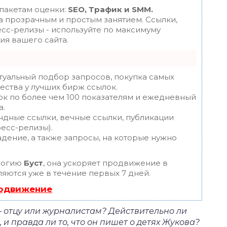
 пакетам оценки:
SEO, Трафик и SMM.
 прозрачным и простым занятием. Ссылки,
есс-релизы - используйте по максимуму
я вашего сайта.
туальный подбор запросов, покупка самых
ества у лучших бирж ссылок.
ок по более чем 100 показателям и ежедневный
а.
ндные ссылки, вечные ссылки, публикации
ресс-релизы).
дение, а также запросы, на которые нужно
логию
Буст
, она ускоряет продвижение в
ляются уже в течение первых 7 дней.
родвижение
 – отцу или журналистам? Действительно ли
и правда ли то, что он пишет о детях Жукова?