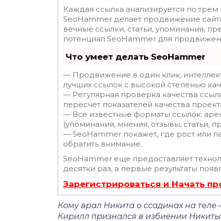
Каждая ссылка анализируется по трем
SeoHammer делает продвижение сайта
вечные ссылки, статьи, упоминания, пр
потенциал SeoHammer для продвижени
Что умеет делать SeoHammer
— Продвижение в один клик, интеллек
лучших ссылок с высокой степенью кач
— Регулярная проверка качества ссыл
пересчет показателей качества проект
— Все известные форматы ссылок: аре
(упоминания, мнения, отзывы, статьи, п
— SeoHammer покажет, где рост или па
обратить внимание.
SeoHammer еще предоставляет техно
десятки раз, а первые результаты появ
Зарегистрироваться и Начать п
Кому врал Никита о ссадинах на теле
Кирилл признался в избиении Никиты, 