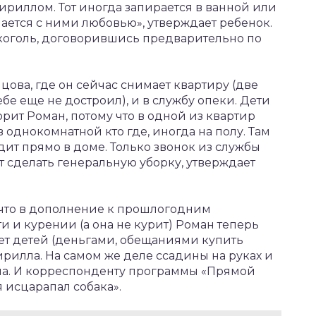
Кириллом. Тот иногда запирается в ванной или
ается с ними любовью», утверждает ребенок.
лкоголь, договорившись предварительно по
ова, где он сейчас снимает квартиру (две
ебе еще не достроил), и в службу опеки. Дети
орит Роман, потому что в одной из квартир
в однокомнатной кто где, иногда на полу. Там
адит прямо в доме. Только звонок из службы
ет сделать генеральную уборку, утверждает
 что в дополнение к прошлогодним
 и курении (а она не курит) Роман теперь
ет детей (деньгами, обещаниями купить
ирилла. На самом же деле ссадины на руках и
лена. И корреспонденту программы «Прямой
 исцарапал собака».