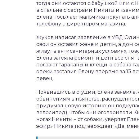
тогда они остаются с бабушкой или с 
в спальне с сестрами Никиты и «заним
Елена посылает мальчика покупать а
телефону с директором магазина.
Жуков написал заявление в УВД Одинц
свои он оставил жене и детям, а дом с
живут в антисанитарных условиях, гов
Елена затеяла ремонт, и дети все спят 
ползают тараканы и клещи, а собака г
опеки заставил Елену впервые за 13 л
певец.
Появившись в студии, Елена заявила,
обвинениям в пьянстве, распущенности
придумал новую историю: он подкупа
велосипед), чтобы они оговаривали К
ногах Никиты – от собаки, уверяет Е
эфир» Никита подтверждает: «Да, меня