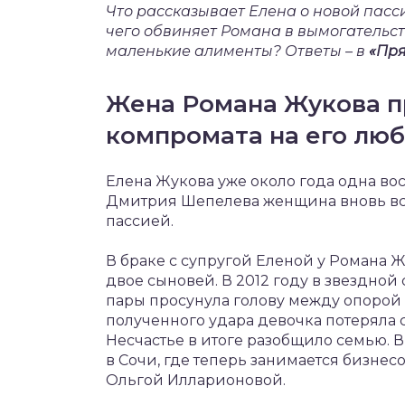
Что рассказывает Елена о новой пасс
чего обвиняет Романа в вымогательс
маленькие алименты? Ответы – в
«Пр
Жена Романа Жукова п
компромата на его лю
Елена Жукова уже около года одна во
Дмитрия Шепелева женщина вновь вст
пассией.
В браке с супругой Еленой у Романа 
двое сыновей. В 2012 году в звездной
пары просунула голову между опорой 
полученного удара девочка потеряла с
Несчастье в итоге разобщило семью. В
в Сочи, где теперь занимается бизнес
Ольгой Илларионовой.