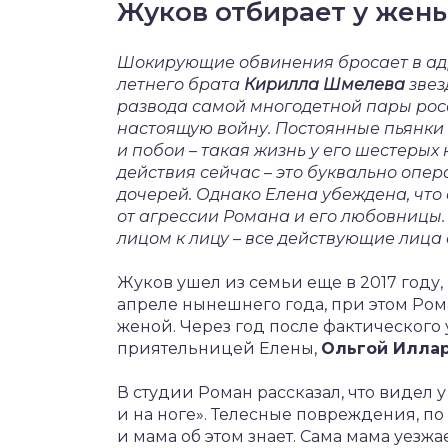
Жуков отбирает у жен
Шокирующие обвинения бросает в а
летнего брата
Кирилла Шмелева
звез
развода самой многодетной пары рос
настоящую войну. Постоянные пьянки 
и побои – такая жизнь у его шестерых
действия сейчас – это буквально опе
дочерей. Однако Елена убеждена, что е
от агрессии Романа и его любовницы.
лицом к лицу – все действующие лица
Жуков ушел из семьи еще в 2017 году,
апреле нынешнего года, при этом Рома
женой. Через год после фактического
приятельницей Елены,
Ольгой Илла
В студии Роман рассказал, что видел 
и на ноге». Телесные повреждения, по
и мама об этом знает. Сама мама уезжа