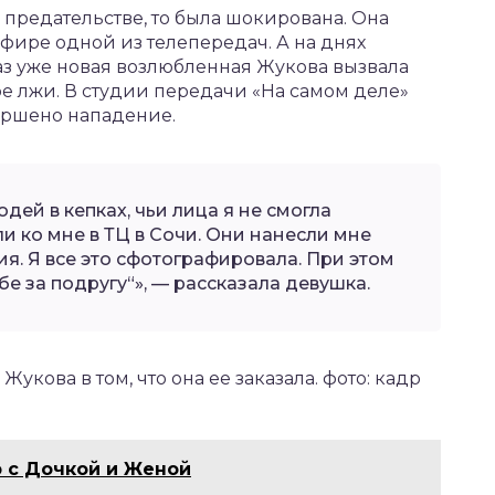
 предательстве, то была шокирована. Она
эфире одной из телепередач. А на днях
раз уже новая возлюбленная Жукова вызвала
ре лжи. В студии передачи «На самом деле»
вершено нападение.
дей в кепках, чьи лица я не смогла
и ко мне в ТЦ в Сочи. Они нанесли мне
я. Я все это сфотографировала. При этом
бе за подругу“», — рассказала девушка.
кова в том, что она ее заказала. фото: кадр
 с Дочкой и Женой