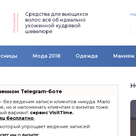
Средства для вьющихся
Кар
Популярное
волос: всё об идеально
ухоженной кудрявой
шевелюре
есницы
Мода 2018
Одежда
Макияж
Н
венном Telegram-боте
т — без ведения записи клиентов никуда. Мало
е, но и напоминать клиентам о визитах тоже.
ый вариант:
сервис VisitTime.
яц бесплатно
.
, который упрощает ведение записей:
ет им о визите;