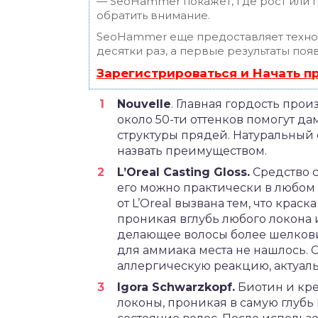
— SeoHammer покажет, где рост или п
обратить внимание.
SeoHammer еще предоставляет техн
десятки раз, а первые результаты поя
Зарегистрироваться и Начать 
Nouvelle
. Главная гордость прои
около 50-ти оттенков помогут да
структуры прядей. Натуральный
назвать преимуществом.
L’Oreal Casting Gloss.
Средство 
его можно практически в любом 
от L’Oreal вызвана тем, что крас
проникая вглубь любого локона 
делающее волосы более шелковис
для аммиака места не нашлось. 
аллергическую реакцию, актуал
Igora Schwarzkopf.
Биотин и кре
локоны, проникая в самую глубь