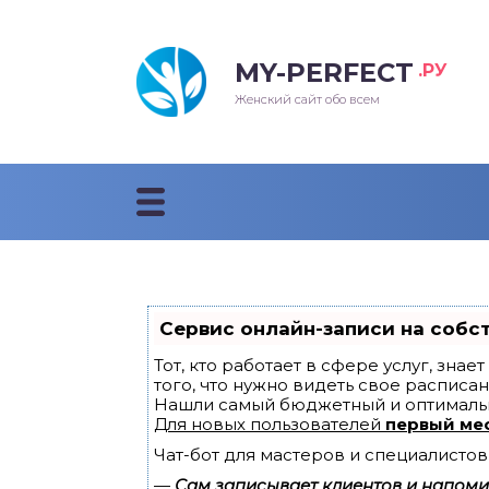
MY-PERFECT
.РУ
лосы
нские
ска
ти
Женский сайт обо всем
рижки
жские
мпунь
дные прически 2018
рода
дные стрижки 2018
облемы и лечение
Сервис онлайн-записи на собс
Тот, кто работает в сфере услуг, зна
того, что нужно видеть свое расписан
Нашли самый бюджетный и оптималь
Для новых пользователей
первый ме
Чат-бот для мастеров и специалистов
—
Сам записывает клиентов и напомин