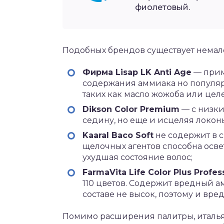
фиолетовый.
Подобных брендов существует немало
Фирма Lisap LK Anti Age
— прим
содержания аммиака но популяр
таких как масло жожоба или целе
Dikson Color Premium
— с низки
седину, но еще и исцеляя локон
Kaaral Baco Soft
не содержит в с
щелочных агентов способна осве
ухудшая состояние волос;
FarmaVita Life Color Plus Profes
110 цветов. Содержит вредный а
составе не высок, поэтому и вред
Помимо расширения палитры, италья