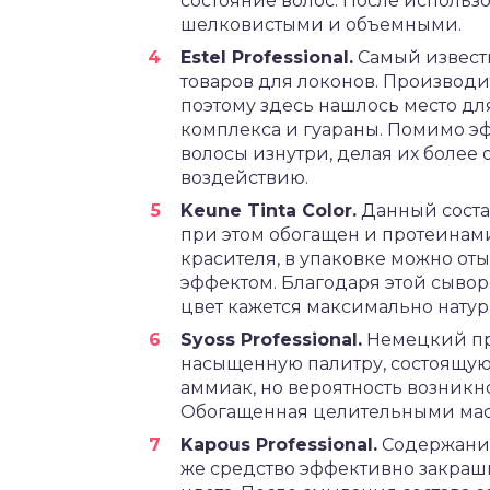
состояние волос. После использо
шелковистыми и объемными.
Estel Professional.
Самый извест
товаров для локонов. Производит
поэтому здесь нашлось место для
комплекса и гуараны. Помимо эф
волосы изнутри, делая их боле
воздействию.
Keune Tinta Color.
Данный соста
при этом обогащен и протеинам
красителя, в упаковке можно оты
эффектом. Благодаря этой сывор
цвет кажется максимально нату
Syoss Professional.
Немецкий пр
насыщенную палитру, состоящую 
аммиак, но вероятность возник
Обогащенная целительными масл
Kapous Professional.
Содержание
же средство эффективно закраши