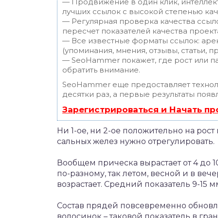
— Продвижение в один клик, интеллек
лучших ссылок с высокой степенью кач
— Регулярная проверка качества ссыл
пересчет показателей качества проект
— Все известные форматы ссылок: аре
(упоминания, мнения, отзывы, статьи, п
— SeoHammer покажет, где рост или па
обратить внимание.
SeoHammer еще предоставляет техно
десятки раз, а первые результаты появ
Зарегистрироваться и Начать п
Ни 1-ое, ни 2-ое положительно на рост 
сальных желез нужно отрегулировать.
Вообщем прическа вырастает от 4 до 10
по-разному, так летом, весной и в веч
возрастает. Средний показатель 9-15 м
Состав прядей повсевременно обновляе
волосинок – таковой показатель в г