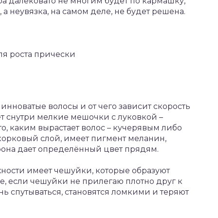
а далековато не многим будет по кармашку,
а неувязка, на самом деле, не будет решена.
для роста прически
линноватые волосы и от чего зависит скорость
т снутри мелкие мешочки с луковкой –
то, каким вырастает волос – кучерявым либо
корковый слой, имеет пигмент меланин,
фона дает определённый цвет прядям.
ности имеет чешуйки, которые образуют
ае, если чешуйки не прилегаю плотно друг к
нь спутываться, становятся ломкими и теряют