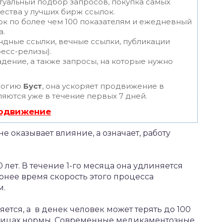
туальный подбор запросов, покупка самых
ества у лучших бирж ссылок.
ок по более чем 100 показателям и ежедневный
а.
ндные ссылки, вечные ссылки, публикации
ресс-релизы).
дение, а также запросы, на которые нужно
логию
Буст
, она ускоряет продвижение в
ляются уже в течение первых 7 дней.
родвижение
не оказывает влияние, а означает, работу
 лет. В течение 1-го месяца она удлиняется
ернее время скорость этого процесса
м.
тся, а в денек человек может терять до 100
раницах нормы. Современные медикаментозные