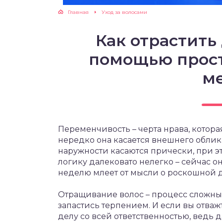
Главная
Уход за волосами
Как отрастить
помощью прос
м
Переменчивость – черта нрава, котор
нередко она касается внешнего обли
наружности касаются прически, при э
логику далековато нелегко – сейчас он
неделю млеет от мысли о роскошной 
Отращивание волос – процесс сложный 
запастись терпением. И если вы отважт
делу со всей ответственностью, ведь