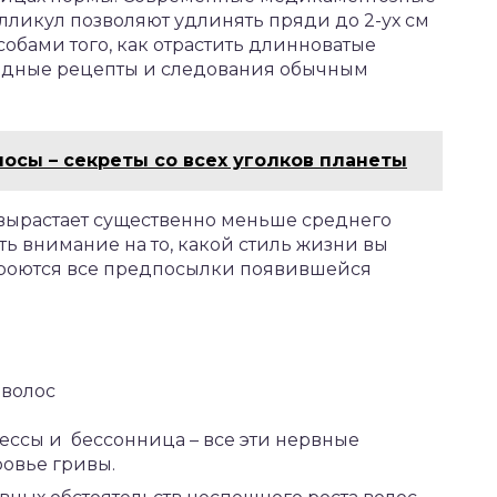
ликул позволяют удлинять пряди до 2-ух см
обами того, как отрастить длинноватые
родные рецепты и следования обычным
лосы – секреты со всех уголков планеты
 вырастает существенно меньше среднего
ить внимание на то, какой стиль жизни вы
 кроются все предпосылки появившейся
 волос
ессы и бессонница – все эти нервные
ровье гривы.