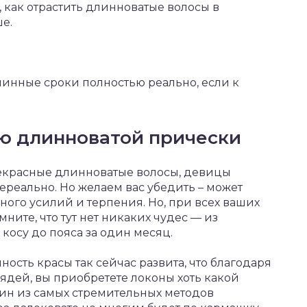
 как отрастить длинноватые волосы в
е.
инные сроки полностью реально, если к
ю длинноватой прически
рекрасные длинноватые волосы, девицы
нереально. Но желаем вас убедить – может
ного усилий и терпения. Но, при всех ваших
мните, что тут нет никаких чудес — из
 косу до пояса за один месяц.
ость красы так сейчас развита, что благодаря
дей, вы приобретете локоны хоть какой
дин из самых стремительных методов