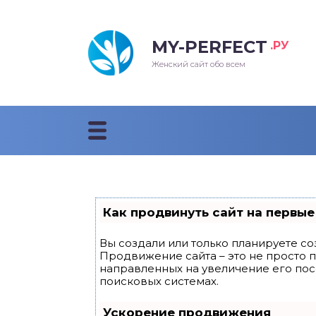
MY-PERFECT
.РУ
лосы
нские
ска
ти
Женский сайт обо всем
рижки
жские
мпунь
дные прически 2018
рода
дные стрижки 2018
облемы и лечение
Как продвинуть сайт на первые
Вы создали или только планируете соз
Продвижение сайта – это не просто 
направленных на увеличение его по
поисковых системах.
Ускорение продвижения