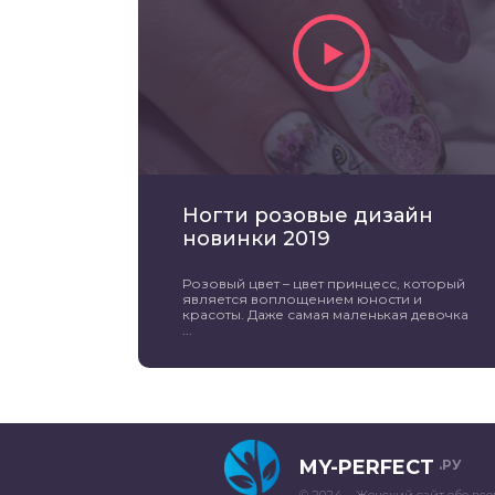
Ногти розовые дизайн
новинки 2019
Розовый цвет – цвет принцесс, который
является воплощением юности и
красоты. Даже самая маленькая девочка
...
MY-PERFECT
.РУ
© 2024 – Женский сайт обо все