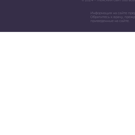
Информация на сайте пре
Обратитесь к врачу, преж
приведенные на сайте.