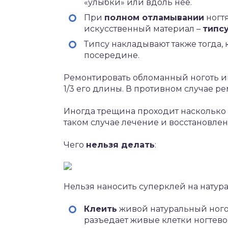
«улыбки» или вдоль неё.
При
полном отламывании
ногт
искусственный материал –
типс
Типсу накладывают также тогда,
посередине.
Ремонтировать обломанный ноготь им
1/3 его длины. В противном случае р
Иногда трещина проходит насколько г
таком случае лечение и восстановлен
Чего
нельзя делать
:
Нельзя наносить суперклей на натур
Клеить
живой натуральный ног
разъедает живые клетки ногтев