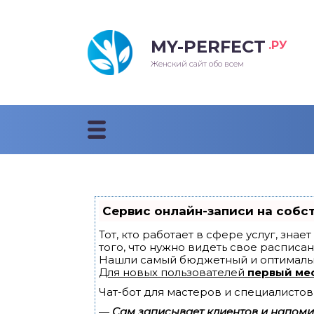
MY-PERFECT
.РУ
лосы
нские
ска
ти
Женский сайт обо всем
рижки
жские
мпунь
дные прически 2018
рода
дные стрижки 2018
облемы и лечение
Сервис онлайн-записи на собс
Тот, кто работает в сфере услуг, зна
того, что нужно видеть свое расписан
Нашли самый бюджетный и оптималь
Для новых пользователей
первый ме
Чат-бот для мастеров и специалистов
—
Сам записывает клиентов и напомин