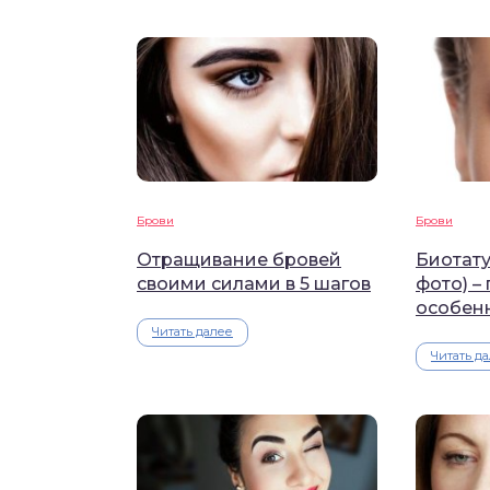
Брови
Брови
Отращивание бровей
Биотату
своими силами в 5 шагов
фото) –
особен
Читать далее
Читать д