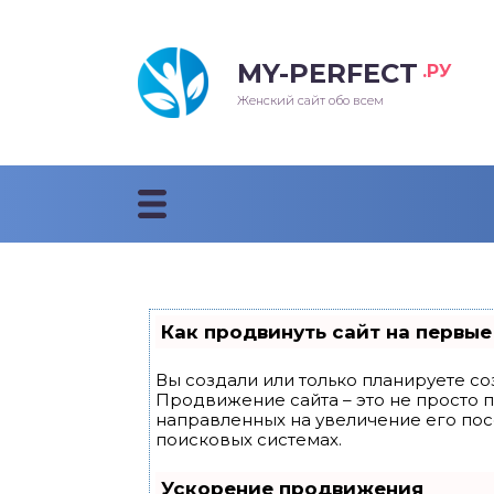
MY-PERFECT
.РУ
лосы
нские
ска
ти
Женский сайт обо всем
рижки
жские
мпунь
дные прически 2018
рода
дные стрижки 2018
облемы и лечение
Как продвинуть сайт на первые
Вы создали или только планируете соз
Продвижение сайта – это не просто 
направленных на увеличение его по
поисковых системах.
Ускорение продвижения