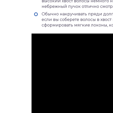
высокий хвост волосы немного н
небрежный пучок отлично смотри
Обычно накручивать пряди долго
если вы соберете волосы в хвост
сформировать мягкие локоны, к