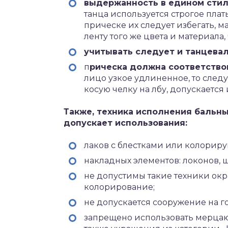
выдержанность в едином стил
танца используется строгое плат
прическе их следует избегать, м
ленту того же цвета и материала, 
учитывать следует и танцева
п
рическа должна соответство
лицо узкое удлиненное, то след
косую челку на лбу, допускаетс
Также, техника исполнения бальны
допускает использования:
лаков с блестками или колориру
накладных элементов: локонов, 
не допустимы такие техники ок
колорирование;
не допускается сооружение на г
запрещено использовать мерцаю