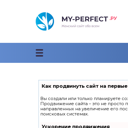
MY-PERFECT
.РУ
лосы
нские
ска
ти
Женский сайт обо всем
рижки
жские
мпунь
дные прически 2018
рода
дные стрижки 2018
облемы и лечение
Как продвинуть сайт на первые
Вы создали или только планируете соз
Продвижение сайта – это не просто 
направленных на увеличение его по
поисковых системах.
Ускорение продвижения