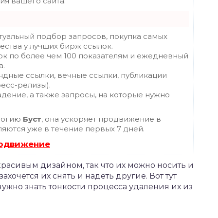
я вашего сайта.
туальный подбор запросов, покупка самых
ества у лучших бирж ссылок.
ок по более чем 100 показателям и ежедневный
а.
ндные ссылки, вечные ссылки, публикации
ресс-релизы).
дение, а также запросы, на которые нужно
логию
Буст
, она ускоряет продвижение в
ляются уже в течение первых 7 дней.
родвижение
расивым дизайном, так что их можно носить и
захочется их снять и надеть другие. Вот тут
нужно знать тонкости процесса удаления их из