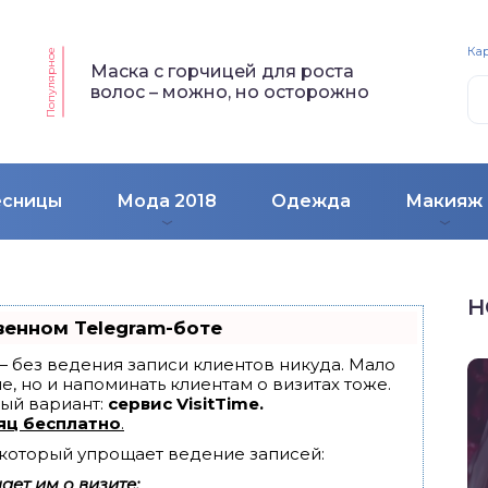
Кар
Популярное
Маска с горчицей для роста
волос – можно, но осторожно
есницы
Мода 2018
Одежда
Макияж
Н
венном Telegram-боте
т — без ведения записи клиентов никуда. Мало
е, но и напоминать клиентам о визитах тоже.
ый вариант:
сервис VisitTime.
яц бесплатно
.
, который упрощает ведение записей:
ет им о визите;