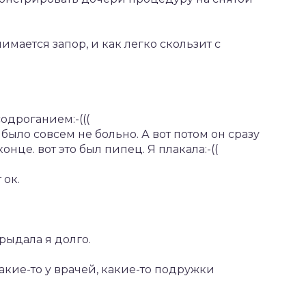
имается запор, и как легко скользит с
одроганием:-(((
было совсем не больно. А вот потом он сразу
нце. вот это был пипец. Я плакала:-((
 ок.
 рыдала я долго.
 Какие-то у врачей, какие-то подружки