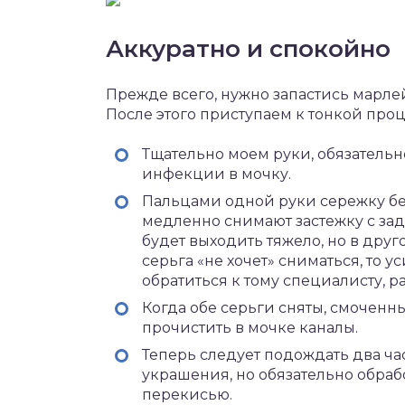
Аккуратно и спокойно
Прежде всего, нужно запастись марл
После этого приступаем к тонкой про
Тщательно моем руки, обязательн
инфекции в мочку.
Пальцами одной руки сережку бер
медленно снимают застежку с задн
будет выходить тяжело, но в друго
серьга «не хочет» сниматься, то у
обратиться к тому специалисту, 
Когда обе серьги сняты, смочен
прочистить в мочке каналы.
Теперь следует подождать два час
украшения, но обязательно обраб
перекисью.