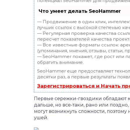
потенциал SeoHammer для продвижени
Что умеет делать SeoHammer
— Продвижение в один клик, интеллек
лучших ссылок с высокой степенью кач
— Регулярная проверка качества ссыл
пересчет показателей качества проект
— Все известные форматы ссылок: аре
(упоминания, мнения, отзывы, статьи, п
— SeoHammer покажет, где рост или па
обратить внимание.
SeoHammer еще предоставляет техно
десятки раз, а первые результаты появ
Зарегистрироваться и Начать п
Первые сережки-гвоздики обладают к
дальше, но все-таки, рано или поздно, 
могут возникнуть сложности, поэтому 
ушей.