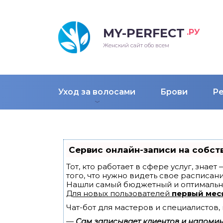
MY-PERFECT
.РУ
лосы
нские
ска
ти
Женский сайт обо всем
рижки
жские
мпунь
дные прически 2018
Уход за волосами
Брови
Р
рода
дные стрижки 2018
облемы и лечение
Сервис онлайн-записи на собст
Тот, кто работает в сфере услуг, знае
того, что нужно видеть свое расписани
Нашли самый бюджетный и оптимальн
Для новых пользователей
первый мес
Чат-бот для мастеров и специалистов
—
Сам записывает клиентов и напомина