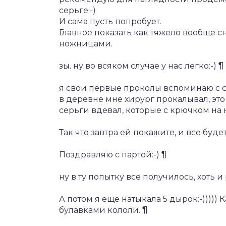
серьге:-)
И сама пусть попробует.
Главное показать как тяжело вообще сн
ножницами.
зы. ну во всяком случае у нас легко:-) ¶
я свои первые проколы вспоминаю с с
в деревне мне хирург прокалывал, это 
серьги вдевал, которые с крючком на ко
Так что завтра ей покажите, и все будет
Поздравляю с партой:-) ¶
ну в ту попытку все получилось, хоть и
А потом я еще натыкала 5 дырок:-)))))
булавками кололи. ¶