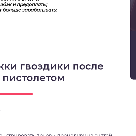
шбэк и предоплаты;
т больше зарабатывать;
жки гвоздики после
 пистолетом
.
онстрировать дочери процедуру на снятой