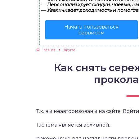
—
Персонализирует скидки, чаевые, кэ
—
Увеличивает доходимость и помогае
Начать пользоваться
сервисом
Главная
Другое
Как снять сере
прокола
Т.к. вы неавторизованы на сайте. Войти
Т.к. тема является архивной.
рекомендую для наглядности продем