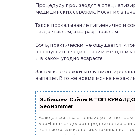
Процедуру производят в специализир
медицинских сережек. Носят их в тече
Такое прокалывание гигиенично и со
раздвигаются, а не разрываются.
Боль, практически, не ощущается, к то
опасную инфекцию. Таким методом уши
и в каком угодно возрасте.
Застежка сережки-иглы вмонтирована в
выпадет. В то же время мочка не зажи
Забиваем Сайты В ТОП КУВАЛДО
SeoHammer
Каждая ссылка анализируется по трем
SeoHammer делает продвижение сайта
вечные ссылки, статьи, упоминания, пр