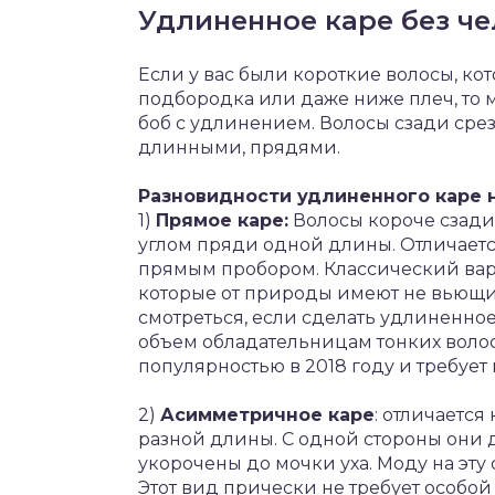
Удлиненное каре без че
Если у вас были короткие волосы, к
подбородка или даже ниже плеч, то
боб с удлинением. Волосы сзади срез
длинными, прядями.
Разновидности удлиненного каре н
1)
Прямое каре:
Волосы короче сзади
углом пряди одной длины. Отличаетс
прямым пробором. Классический вар
которые от природы имеют не вьющие
смотреться, если сделать удлиненное
объем обладательницам тонких волос
популярностью в 2018 году и требует
2)
Асимметричное каре
: отличается
разной длины. С одной стороны они д
укорочены до мочки уха. Моду на эту
Этот вид прически не требует особой