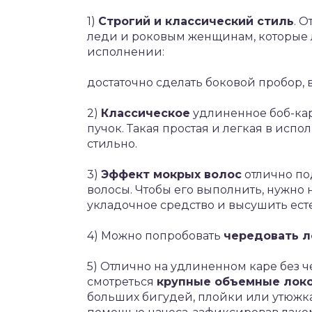
1)
Строгий и классический стиль
. 
леди и роковым женщинам, которые л
исполнении:
достаточно сделать боковой пробор,
2)
Классическое
удлиненное боб-кар
пучок. Такая простая и легкая в исп
стильно.
3)
Эффект мокрых волос
отлично под
волосы. Чтобы его выполнить, нужно
укладочное средство и высушить ест
4) Можно попробовать
чередовать л
5) Отлично на удлиненном каре без че
смотреться
крупные объемные лок
больших бигудей, плойки или утюжка