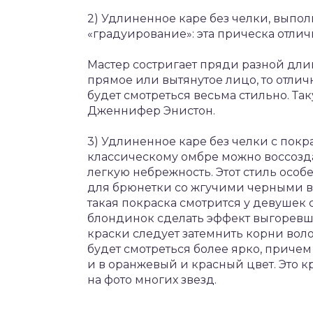
2) Удлиненное каре без челки, выпол
«градуирование»: эта прическа отлич
Мастер состригает пряди разной дли
прямое или вытянутое лицо, то отлич
будет смотреться весьма стильно. Та
Дженнифер Энистон.
3) Удлиненное каре без челки с покра
классическому омбре можно воссозда
легкую небрежность. Этот стиль особ
для брюнетки со жгучими черными в
такая покраска смотрится у девушек 
блондинок сделать эффект выгоревши
краски следует затемнить корни вол
будет смотреться более ярко, причем
и в оранжевый и красный цвет. Это 
на фото многих звезд.