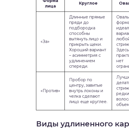
Форма
Круглое
Ова
лица
Длинные прямые
Оваль
пряди до
форма
подбородка
идеал
способны
вариа
вытянуть лицо и
любо
«За»
прикрыть щеки.
стриж
Хороший вариант
Здесь
– асимметрия с
практ
удлинением
нет
спереди.
огран
Лучш
Пробор по
делат
центру, завитые
стриж
«Против»
внутрь локоны и
редки
челка сделают
волос
лицо еще круглее.
объем
Виды удлиненного кар