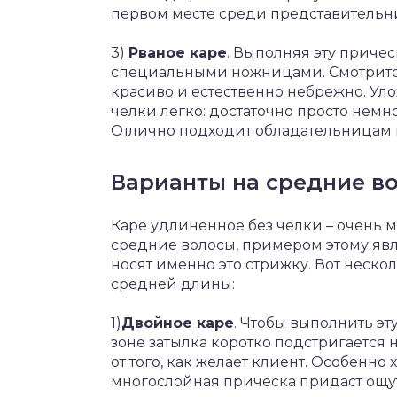
первом месте среди представительни
3)
Рваное каре
. Выполняя эту приче
специальными ножницами. Смотрится
красиво и естественно небрежно. Ул
челки легко: достаточно просто немн
Отлично подходит обладательницам 
Варианты на средние в
Каре удлиненное без челки – очень м
средние волосы, примером этому явл
носят именно это стрижку. Вот неско
средней длины:
1)
Двойное каре
. Чтобы выполнить эт
зоне затылка коротко подстригается 
от того, как желает клиент. Особенно
многослойная прическа придаст ощу