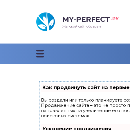
MY-PERFECT
.РУ
лосы
нские
ска
ти
Женский сайт обо всем
рижки
жские
мпунь
дные прически 2018
рода
дные стрижки 2018
облемы и лечение
Как продвинуть сайт на первые
Вы создали или только планируете соз
Продвижение сайта – это не просто 
направленных на увеличение его по
поисковых системах.
Ускорение продвижения