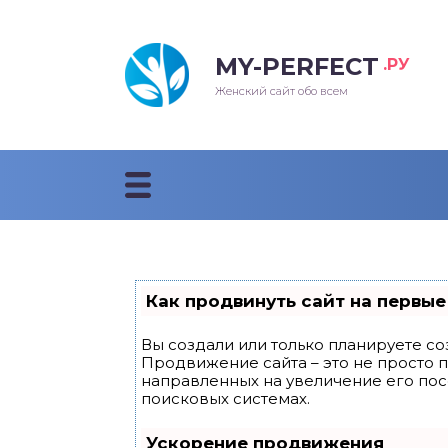
MY-PERFECT
.РУ
лосы
нские
ска
ти
Женский сайт обо всем
рижки
жские
мпунь
дные прически 2018
рода
дные стрижки 2018
облемы и лечение
Как продвинуть сайт на первые
Вы создали или только планируете соз
Продвижение сайта – это не просто 
направленных на увеличение его по
поисковых системах.
Ускорение продвижения