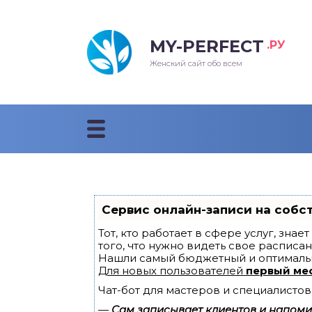
MY-PERFECT
.РУ
лосы
нские
ска
ти
Женский сайт обо всем
рижки
жские
мпунь
дные прически 2018
рода
дные стрижки 2018
облемы и лечение
Сервис онлайн-записи на собс
Тот, кто работает в сфере услуг, зна
того, что нужно видеть свое расписан
Нашли самый бюджетный и оптималь
Для новых пользователей
первый ме
Чат-бот для мастеров и специалистов
—
Сам записывает клиентов и напомин