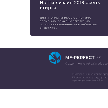
Ногти дизайн 2019 осень
втирка
Для многих маникюр с втирками,
возможно, пока еще загадка, но
истинные почитательницы нейл-арта
знают, что ...
MY-PERFECT
.РУ
© 2024 – Женский сайт обо все
Информация на сайте пре
Обратитесь к врачу, преж
приведенные на сайте.