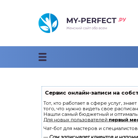
MY-PERFECT
.РУ
лосы
нские
ска
ти
Женский сайт обо всем
рижки
жские
мпунь
дные прически 2018
рода
дные стрижки 2018
облемы и лечение
Сервис онлайн-записи на собс
Тот, кто работает в сфере услуг, зна
того, что нужно видеть свое расписан
Нашли самый бюджетный и оптималь
Для новых пользователей
первый ме
Чат-бот для мастеров и специалистов
—
Сам записывает клиентов и напомин