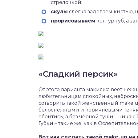
стрелочкой;
скулы
слегка задеваем кистью, 
прорисовываем
контур губ, а з
«Сладкий персик»
От этого варианта макияжа веет нежн
любительницам спокойных, неброских
сотворить такой женственный make u
белоснежными и коричневыми тенями
обойтись, а без чёрной туши – никак
Губки – такие же, как в Ослепительно
Вот как сделать такой make-up н