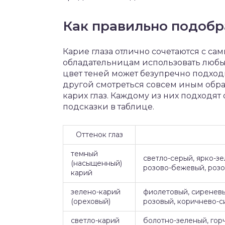
Как правильно подобр
Карие глаза отлично сочетаются с са
обладательницам использовать любы
цвет теней может безупречно подходи
другой смотреться совсем иным образо
карих глаз. Каждому из них подходя
подсказки в таблице.
Оттенок глаз
темный
светло-серый, ярко-зе
(насыщенный)
розово-бежевый, розо
карий
зелено-карий
фиолетовый, сиренев
(ореховый)
розовый, коричнево-с
светло-карий
болотно-зеленый, гор