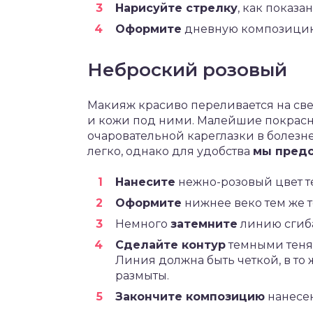
Нарисуйте стрелку
, как показа
Оформите
дневную композицию
Неброский розовый
Макияж красиво переливается на све
и кожи под ними. Малейшие покрасне
очаровательной кареглазки в болезн
легко, однако для удобства
мы предс
Нанесите
нежно-розовый цвет те
Оформите
нижнее веко тем же 
Немного
затемните
линию сгиба
Сделайте контур
темными теням
Линия должна быть четкой, в то
размыты.
Закончите композицию
нанесе