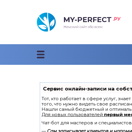
MY-PERFECT
.РУ
лосы
нские
ска
ти
Женский сайт обо всем
рижки
жские
мпунь
дные прически 2018
рода
дные стрижки 2018
облемы и лечение
Сервис онлайн-записи на собс
Тот, кто работает в сфере услуг, зна
того, что нужно видеть свое расписан
Нашли самый бюджетный и оптималь
Для новых пользователей
первый ме
Чат-бот для мастеров и специалистов
—
Сам записывает клиентов и напомин