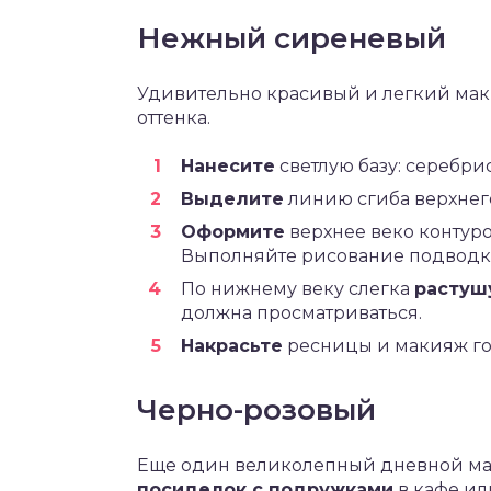
Нежный сиреневый
Удивительно красивый и легкий мак
оттенка.
Нанесите
светлую базу: серебри
Выделите
линию сгиба верхнег
Оформите
верхнее веко контур
Выполняйте рисование подводк
По нижнему веку слегка
растуш
должна просматриваться.
Накрасьте
ресницы и макияж го
Черно-розовый
Еще один великолепный дневной ма
посиделок с подружками
в кафе ил