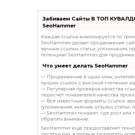
Забиваем Сайты В ТОП КУВАЛДО
SeoHammer
Каждая ссылка анализируется по трем
SeoHammer делает продвижение сайт
вечные ссылки, статьи, упоминания, п
потенциал SeoHammer для продвижен
Что умеет делать SeoHammer
— Продвижение в один клик, интелле
лучших ссылок с высокой степенью ка
— Регулярная проверка качества ссы
пересчет показателей качества проек
— Все известные форматы ссылок: ар
(упоминания, мнения, отзывы, статьи, 
— SeoHammer покажет, где рост или п
обратить внимание.
SeoHammer еще предоставляет техн
десятки раз, а первые результаты поя