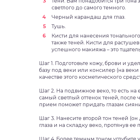
Тени. Вам понадобится три тона 
светлого до самого темного.
Черный карандаш для глаз.
Тушь.
Кисти для нанесения тональног
также теней. Кисти для растушев
успешного макияжа – это тщател
Шаг 1. Подготовьте кожу, брови и уд
базу под веки или консилер (на веки
качестве этого косметического средст
Шаг 2. На подвижное веко, то есть на 
самый светлый оттенок теней, после 
прием поможет придать глазам сияни
Шаг 3. Нанесите второй тон теней (о
глаза и на складку веко, протянув ее
Шаг 4. Более темным тоном углубите 