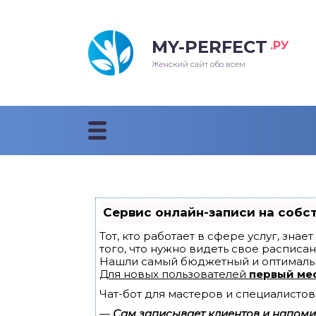
MY-PERFECT
.РУ
лосы
нские
ска
ти
Женский сайт обо всем
рижки
жские
мпунь
дные прически 2018
рода
дные стрижки 2018
облемы и лечение
Сервис онлайн-записи на собс
Тот, кто работает в сфере услуг, зна
того, что нужно видеть свое расписан
Нашли самый бюджетный и оптималь
Для новых пользователей
первый ме
Чат-бот для мастеров и специалистов
—
Сам записывает клиентов и напомин