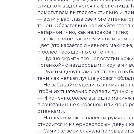
слишком выделяется на фоне лица. Та
помогут вам выглядеть стильно и при
— если у вас глаза светлого оттенка,
теней. Обязательно нарисуйте стрелк
негармонично, как неловкое пятно;
— то же самое касается и кожи, чем 
цвет (это касается дневного макияжа
и более насыщенные оттенки);
— Нужно скрыть все недостатки кожи,
поганкой» с нездоровыми кругами вок
— Рыжим девушкам желательно выби
тени как нельзя лучше украсят облад
— Не забывайте уделить внимание не
чтобы их тщательно подвели тушью, 
— И конечно, более выгодно макияж г
в сочетании не с красной или ярко р
оттенками.
— На скулы можно нанести румяна, не
относится и к черноволосым девушкам
— Сами же веки сначала покрываются