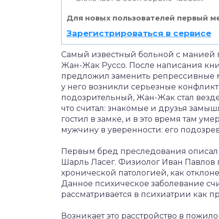
Для новых пользователей первый ме
Зарегистрироваться в сервисе
Самый известный больной с манией 
Жан-Жак Руссо. После написания книг
предложил заменить репрессивные м
у него возникли серьезные конфликт
подозрительный, Жан-Жак стал везде
что считал: знакомые и друзья замыш
гостил в замке, и в это время там уме
мужчину в уверенности: его подозре
Первым бред преследования описал в
Шарль Ласег. Физиолог Иван Павлов п
хронической патологией, как отклон
Данное психическое заболевание счи
рассматривается в психиатрии как п
Возникает это расстройство в пожило