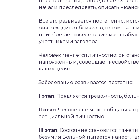
преследования, а определяется это та
начали преследовать, описать нюансы
Все это развивается постепенно, ист
она исходит от близкого, потом расш
приобретает «вселенские масштабы».
участниками заговора.
Человек меняется личностно: он ста
напряженным, совершает несвойствен
каких целях.
Заболевание развивается поэтапно:
I этап
. Появляется тревожность, боль
II этап
. Человек не может общаться с 
асоциальной личностью.
III этап
. Состояние становится тяжел
безумия Больной пытается нанести в