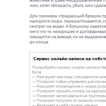
животные и даже неодушевленные п
ним, хотят обокрасть, убить или сдел
Для примера: страдающий бредом пр
находятся люди, перешептываются, сл
смотрят на экран. А больному кажетс
него что-то нехорошее и договариваю
находится на взводе, он не выдержив
до конца.
Сервис онлайн-записи на собст
Попробуйте сервис онлайн-записи Vis
бота:
— Разгрузит мастера, специалиста ил
— Позволит гибко управлять расписан
— Разошлет оповещения о новых услуг
— Позволит принять оплату на карту/к
— Позволит записываться на группов
— Поможет получить от клиента отзывы
— Включает в себя сервис чаевых.