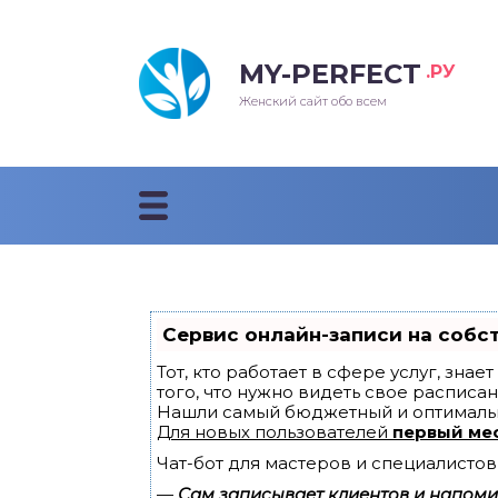
MY-PERFECT
.РУ
лосы
нские
ска
ти
Женский сайт обо всем
рижки
жские
мпунь
дные прически 2018
рода
дные стрижки 2018
облемы и лечение
Сервис онлайн-записи на собс
Тот, кто работает в сфере услуг, зна
того, что нужно видеть свое расписан
Нашли самый бюджетный и оптималь
Для новых пользователей
первый ме
Чат-бот для мастеров и специалистов
—
Сам записывает клиентов и напомин