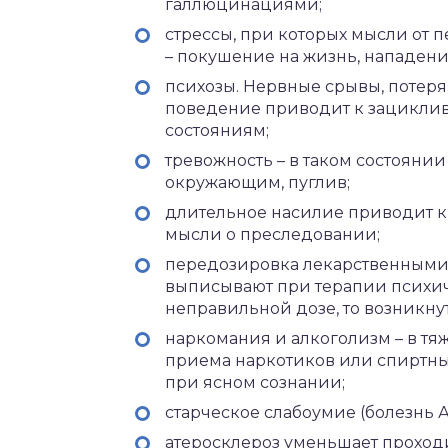
галлюцинациями;
стрессы, при которых мысли от
– покушение на жизнь, нападение
психозы. Нервные срывы, потеря
поведение приводит к зацикли
состояниям;
тревожность – в таком состояни
окружающим, пуглив;
длительное насилие приводит к
мысли о преследовании;
передозировка лекарственными 
выписывают при терапии психиче
неправильной дозе, то возникн
наркомания и алкоголизм – в т
приема наркотиков или спиртны
при ясном сознании;
старческое слабоумие (болезнь А
атеросклероз уменьшает проходи