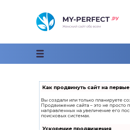
MY-PERFECT
.РУ
лосы
нские
ска
ти
Женский сайт обо всем
рижки
жские
мпунь
дные прически 2018
рода
дные стрижки 2018
облемы и лечение
Как продвинуть сайт на первые
Вы создали или только планируете соз
Продвижение сайта – это не просто 
направленных на увеличение его по
поисковых системах.
Ускорение продвижения