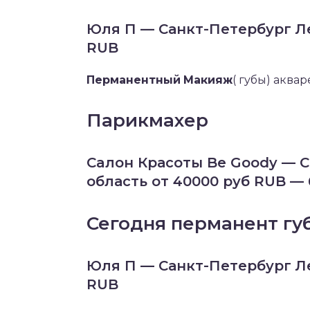
Юля П — Санкт-Петербург Ле
RUB
Перманентный
Макияж
( губы) аква
Парикмахер
Сaлон Красоты Be Goody — 
область от 40000 руб RUB —
Сегодня перманент гу
Юля П — Санкт-Петербург Ле
RUB