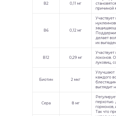
В2
0,11 мг
становятся
причиной м
Участвует
нуклеиновы
защищающи
В6
0,12 мг
Поддержив
делает во
их выпаде
Участвует 
В12
0,29 мг
локонов. 
луковиц, с
Улучшают 
каждого во
Биотин
2 мкг
блестящим
выглядит н
Регулируе
перхотью. 
Сера
8 мг
гормонов, 
Так что п