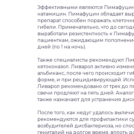
Эффективными являются Пимафуцин.
натамицин. Пимафуцин обладает вы
препарат способен поражать клеточны
гибели. Примечательно, что до сего
выработали резистентность к Пимафу
пациенткам, ожидающим пополнение в
дней (по 1 на ночь).
Также специалисты рекомендуют Лив
кетоконазол. Ливарол активно изме
альбиканс, после чего происходит г
форме, и при рецидивирующей. Испол
Ливарол рекомендовано от трех до п
свечи продляют на пять дней. Аналог
также назначают для устранения дис
После того, как недуг удалось выле
рекомендуются для профилактики су
возбудителей дисбактериоза, но спо
гениталий на долгое время, вплоть д