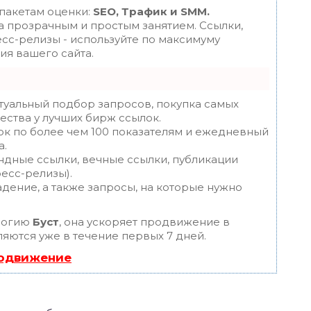
 пакетам оценки:
SEO, Трафик и SMM.
 прозрачным и простым занятием. Ссылки,
есс-релизы - используйте по максимуму
я вашего сайта.
туальный подбор запросов, покупка самых
ества у лучших бирж ссылок.
ок по более чем 100 показателям и ежедневный
а.
ндные ссылки, вечные ссылки, публикации
ресс-релизы).
дение, а также запросы, на которые нужно
логию
Буст
, она ускоряет продвижение в
ляются уже в течение первых 7 дней.
родвижение