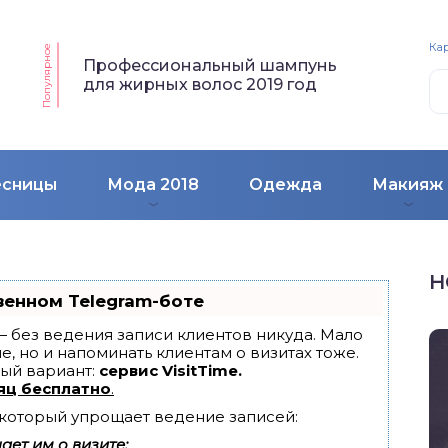
Кар
Популярное
Профессиональный шампунь
для жирных волос 2019 год
есницы
Мода 2018
Одежда
Макияж
Н
венном Telegram-боте
т — без ведения записи клиентов никуда. Мало
е, но и напоминать клиентам о визитах тоже.
ый вариант:
сервис VisitTime.
яц бесплатно
.
, который упрощает ведение записей:
ет им о визите;