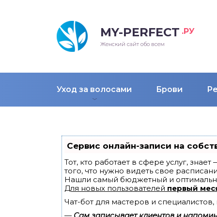
MY-PERFECT
.РУ
лосы
нские
ска
ти
Женский сайт обо всем
рижки
жские
мпунь
дные прически 2018
Уход за волосами
Брови
Р
рода
дные стрижки 2018
облемы и лечение
Сервис онлайн-записи на собст
Тот, кто работает в сфере услуг, знае
того, что нужно видеть свое расписани
Нашли самый бюджетный и оптимальн
Для новых пользователей
первый мес
Чат-бот для мастеров и специалистов
—
Сам записывает клиентов и напомина