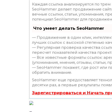
Каждая ссылка анализируется по трем
SeoHammer делает продвижение сайта
вечные ссылки, статьи, упоминания, пр
потенциал SeoHammer для продвижени
Что умеет делать SeoHammer
— Продвижение в один клик, интеллек
лучших ссылок с высокой степенью кач
— Регулярная проверка качества ссыл
пересчет показателей качества проект
— Все известные форматы ссылок: аре
(упоминания, мнения, отзывы, статьи, п
— SeoHammer покажет, где рост или па
обратить внимание.
SeoHammer еще предоставляет техно
десятки раз, а первые результаты появ
Зарегистрироваться и Начать п