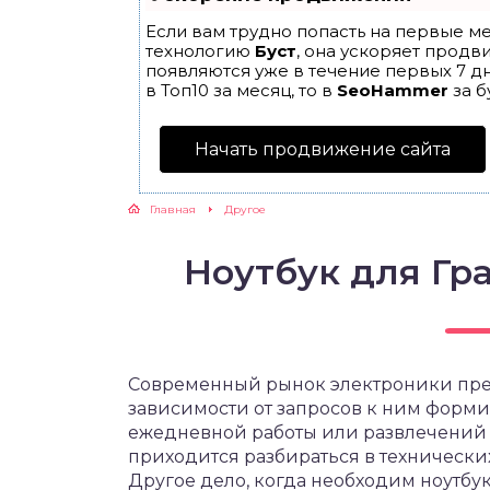
Если вам трудно попасть на первые ме
технологию
Буст
, она ускоряет продв
появляются уже в течение первых 7 дн
в Топ10 за месяц, то в
SeoHammer
за б
Начать продвижение сайта
Главная
Другое
Ноутбук для Гр
Современный рынок электроники пред
зависимости от запросов к ним формир
ежедневной работы или развлечений д
приходится разбираться в технических
Другое дело, когда необходим ноутбук