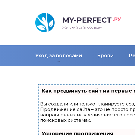
MY-PERFECT
.РУ
лосы
нские
ска
ти
Женский сайт обо всем
рижки
жские
мпунь
дные прически 2018
Уход за волосами
Брови
Р
рода
дные стрижки 2018
облемы и лечение
Как продвинуть сайт на первые 
Вы создали или только планируете созд
Продвижение сайта – это не просто п
направленных на увеличение его пос
поисковых системах.
Ускорение продвижения