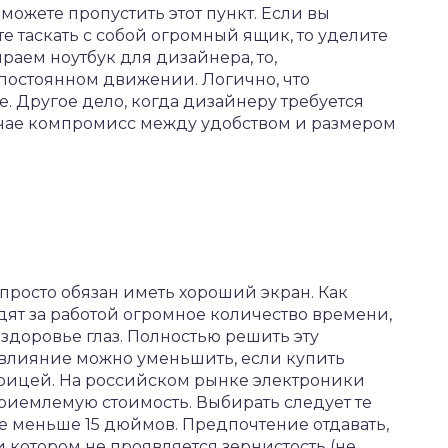
можете пропустить этот пункт. Если вы
е таскать с собой огромный ящик, то уделите
раем ноутбук для дизайнера, то,
 постоянном движении. Логично, что
. Другое дело, когда дизайнеру требуется
учае компромисс между удобством и размером
просто обязан иметь хороший экран. Как
ят за работой огромное количество времени,
 здоровье глаз. Полностью решить эту
 влияние можно уменьшить, если купить
трицей. На российском рынке электроники
риемлемую стоимость. Выбирать следует те
не меньше 15 дюймов. Предпочтение отдавать,
котором не проявляется зернистость (не