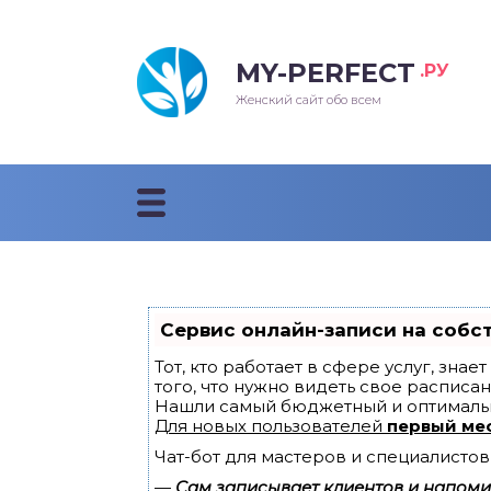
MY-PERFECT
.РУ
лосы
нские
ска
ти
Женский сайт обо всем
рижки
жские
мпунь
дные прически 2018
рода
дные стрижки 2018
облемы и лечение
Сервис онлайн-записи на собс
Тот, кто работает в сфере услуг, зна
того, что нужно видеть свое расписан
Нашли самый бюджетный и оптималь
Для новых пользователей
первый ме
Чат-бот для мастеров и специалистов
—
Сам записывает клиентов и напомин