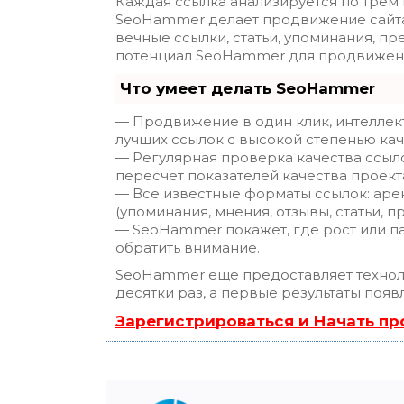
Каждая ссылка анализируется по трем
SeoHammer делает продвижение сайта
вечные ссылки, статьи, упоминания, пр
потенциал SeoHammer для продвижени
Что умеет делать SeoHammer
— Продвижение в один клик, интеллек
лучших ссылок с высокой степенью кач
— Регулярная проверка качества ссыл
пересчет показателей качества проект
— Все известные форматы ссылок: аре
(упоминания, мнения, отзывы, статьи, п
— SeoHammer покажет, где рост или па
обратить внимание.
SeoHammer еще предоставляет техно
десятки раз, а первые результаты появ
Зарегистрироваться и Начать п