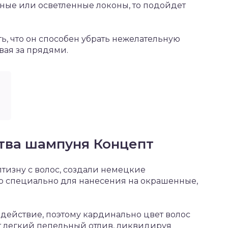
ные или осветленные локоны, то подойдет
ь, что он способен убрать нежелательную
вая за прядями.
тва шампуня Концепт
изну с волос, создали немецкие
о специально для нанесения на окрашенные,
здействие, поэтому кардинально цвет волос
т легкий пепельный отлив, ликвидируя