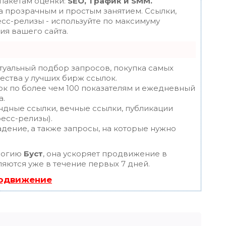
 пакетам оценки:
SEO, Трафик и SMM.
 прозрачным и простым занятием. Ссылки,
есс-релизы - используйте по максимуму
я вашего сайта.
туальный подбор запросов, покупка самых
ества у лучших бирж ссылок.
ок по более чем 100 показателям и ежедневный
а.
ндные ссылки, вечные ссылки, публикации
ресс-релизы).
дение, а также запросы, на которые нужно
логию
Буст
, она ускоряет продвижение в
ляются уже в течение первых 7 дней.
родвижение