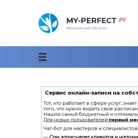
MY-PERFECT
.РУ
лосы
нские
ска
ти
Женский сайт обо всем
рижки
жские
мпунь
дные прически 2018
рода
дные стрижки 2018
облемы и лечение
Сервис онлайн-записи на собс
Тот, кто работает в сфере услуг, зна
того, что нужно видеть свое расписан
Нашли самый бюджетный и оптималь
Для новых пользователей
первый ме
Чат-бот для мастеров и специалистов
—
Сам записывает клиентов и напомин