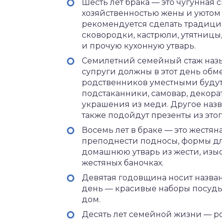
Шесть лет брака — это чугунная 
хозяйственностью жены и уютом 
рекомендуется сделать традици
сковородки, кастрюли, утятниц
и прочую кухонную утварь.
Семилетний семейный стаж назыв
супруги должны в этот день обм
родственников уместными будут
подстаканники, самовар, декора
украшения из меди. Другое наз
также подойдут презенты из этог
Восемь лет в браке — это жестян
преподнести подносы, формы для
домашнюю утварь из жести, изыс
жестяных баночках.
Девятая годовщина носит назван
день — красивые наборы посуд
дом.
Десять лет семейной жизни — ро