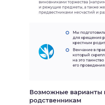
виновниками торжества (наприме
и режущие предметы, а также жел
предвестниками несчастий и раз
Мы подготовили
для крещения ре
крестным родит
Венчание в пра
который скрепл
на это таинств
его проведения
Возможные варианты 
родственникам