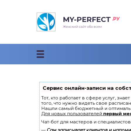
MY-PERFECT
.РУ
лосы
нские
ска
ти
Женский сайт обо всем
рижки
жские
мпунь
дные прически 2018
рода
дные стрижки 2018
облемы и лечение
Сервис онлайн-записи на собс
Тот, кто работает в сфере услуг, зна
того, что нужно видеть свое расписан
Нашли самый бюджетный и оптималь
Для новых пользователей
первый ме
Чат-бот для мастеров и специалистов
—
Сам записывает клиентов и напомин