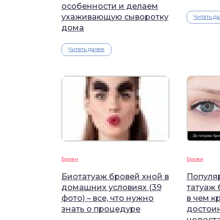
особенности и делаем
ухаживающую сыворотку
Читать д
дома
Читать далее
Брови
Брови
Биотатуаж бровей хной в
Популя
домашних условиях (39
татуаж 
фото) – все, что нужно
в чем к
знать о процедуре
достоин
недост