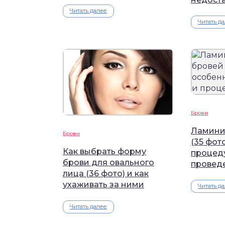
Читать далее
Читать д
Брови
Ламини
Брови
(35 фот
Как выбрать форму
процед
брови для овального
провед
лица (36 фото) и как
ухаживать за ними
Читать д
Читать далее