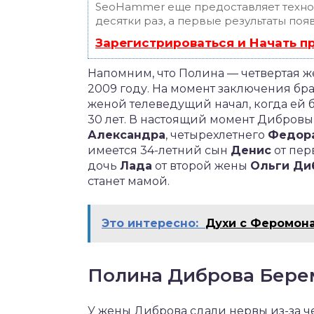
SeoHammer еще предоставляет техн
десятки раз, а первые результаты поя
Зарегистрироваться и Начать 
Напомним, что Полина — четвертая ж
2009 году. На момент заключения бра
женой телеведущий начал, когда ей б
30 лет. В настоящий момент Дибровы
Александра
, четырехлетнего
Федор
имеется 34-летний сын
Денис
от пер
дочь
Лада
от второй жены
Ольги Ди
станет мамой.
Это интересно:
Духи с Феромон
Полина Диброва Берем
У жены Диброва сдали нервы из-за 