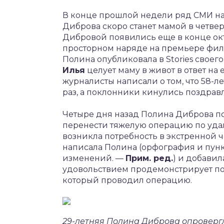
В конце прошлой недели ряд СМИ нап
Диброва скоро станет мамой в четве
Дибровой появились еще в конце окт
просторном наряде на премьере филь
Полина опубликовала в Stories своег
Илья
целует маму в живот в ответ на 
журналисты написали о том, что 58-
раз, а поклонники кинулись поздрав
Четыре дня назад Полина Диброва п
перенести тяжелую операцию по удал
возникла потребность в экстренной 
написала Полина (орфография и пунк
изменений. —
Прим. ред.
) и добавил
удовольствием продемонстрирует по
который проводил операцию.
29-летняя Полина Диброва опровергл