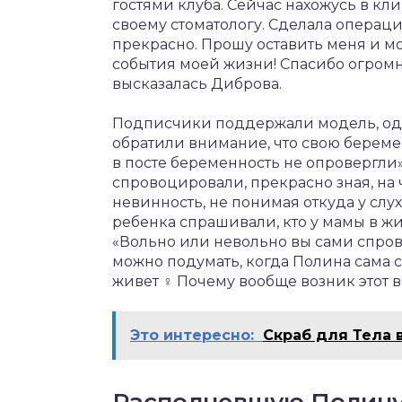
гостями клуба. Сейчас нахожусь в кл
своему стоматологу. Сделала операци
прекрасно. Прошу оставить меня и м
события моей жизни! Спасибо огромн
высказалась Диброва.
Подписчики поддержали модель, од
обратили внимание, что свою беремен
в посте беременность не опровергли»
спровоцировали, прекрасно зная, на ч
невинность, не понимая откуда у слух
ребенка спрашивали, кто у мамы в жив
«Вольно или невольно вы сами спров
можно подумать, когда Полина сама с
живет ‍♀️ Почему вообще возник этот 
Это интересно:
Скраб для Тела 
Располневшую Полину