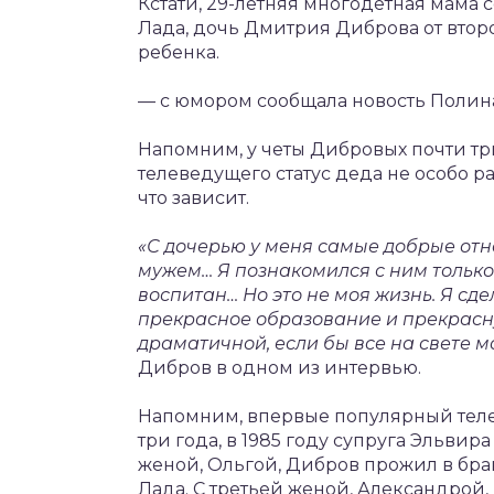
Кстати, 29-летняя многодетная мама с
Лада, дочь Дмитрия Диброва от второ
ребенка.
— с юмором сообщала новость Полин
Напомним, у четы Дибровых почти тр
телеведущего статус деда не особо ра
что зависит.
«С дочерью у меня самые добрые отн
мужем… Я познакомился с ним только
воспитан… Но это не моя жизнь. Я сд
прекрасное образование и прекрасн
драматичной, если бы все на свете м
Дибров в одном из интервью.
Напомним, впервые популярный теле
три года, в 1985 году супруга Эльви
женой, Ольгой, Дибров прожил в брак
Лада. С третьей женой, Александрой,