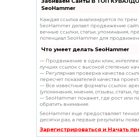
Забиваем Сайты В ТОП КУВАЛДО
SeoHammer
Каждая ссылка анализируется по трем
SeoHammer делает продвижение сайта
вечные ссылки, статьи, упоминания, пр
потенциал SeoHammer для продвижени
Что умеет делать SeoHammer
— Продвижение в один клик, интеллек
лучших ссылок с высокой степенью кач
— Регулярная проверка качества ссыл
пересчет показателей качества проект
— Все известные форматы ссылок: аре
(упоминания, мнения, отзывы, статьи, п
— SeoHammer покажет, где рост или па
обратить внимание.
SeoHammer еще предоставляет техно
десятки раз, а первые результаты появ
Зарегистрироваться и Начать п