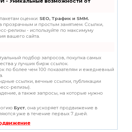
Й - Уникальные возможности от
 пакетам оценки:
SEO, Трафик и SMM.
 прозрачным и простым занятием. Ссылки,
есс-релизы - используйте по максимуму
я вашего сайта.
туальный подбор запросов, покупка самых
ества у лучших бирж ссылок.
ок по более чем 100 показателям и ежедневный
а.
ндные ссылки, вечные ссылки, публикации
ресс-релизы).
дение, а также запросы, на которые нужно
логию
Буст
, она ускоряет продвижение в
ляются уже в течение первых 7 дней.
родвижение