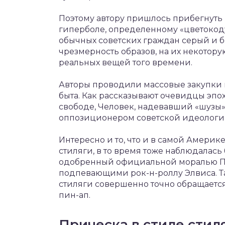
Поэтому автору пришлось прибегнуть
гиперболе, определенному «цветокоду
обычных советских граждан серый и б
чрезмерность образов, на их некотору
реальных вещей того времени.
Авторы проводили массовые закупки 
быта. Как рассказывают очевидцы эпох
свободе, Человек, надевавший «шузы»
оппозиционером советской идеологии
Интересно и то, что и в самой Америк
стиляги, в то время тоже наблюдалась
одобренный официальной моралью Пэ
подпевающими рок-н-роллу Элвиса. Т
стиляги совершенно точно обращается
пин-ап.
Прическа в стиле стил