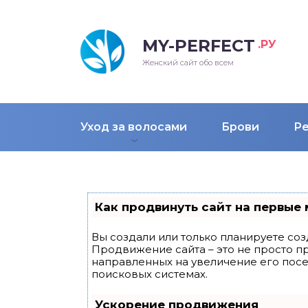
MY-PERFECT
.РУ
лосы
нские
ска
ти
Женский сайт обо всем
рижки
жские
мпунь
дные прически 2018
Уход за волосами
Брови
Р
рода
дные стрижки 2018
облемы и лечение
Как продвинуть сайт на первые 
Вы создали или только планируете созд
Продвижение сайта – это не просто п
направленных на увеличение его пос
поисковых системах.
Ускорение продвижения