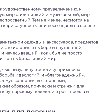
 к художественному преувеличению, к
»: мир стиляг яркий и музыкальный, мир
еспросветный. Тем не менее, несмотря на
ю карикатурность, они воссозданы на основе
винтажной одежды и аксессуаров, предметов
и, это история о выборе и внутренней
 и начесывавший «кок», был не просто
 – он выбирал яркий мир.
е, чью визуальную эстетику примеряют
 борьба идеологий, и «благонадежный»,
т Бун соперничал с оторвами,
аким образом, прически и стрижки для
 к бунтарскому поколению рок-н-ролла и
яги для девочки