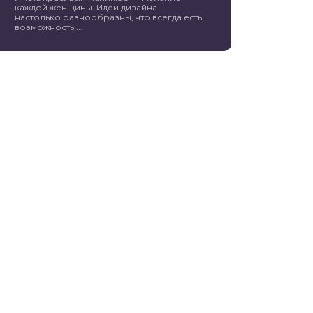
каждой женщины. Идеи дизайна
настолько разнообразны, что всегда есть
возможность ...