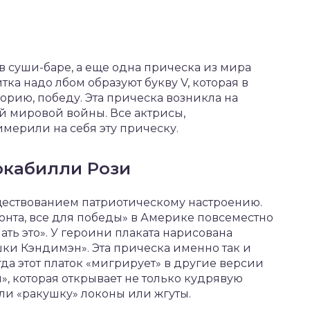
в суши-баре, а еще одна прическа из мира
итка надо лбом образуют букву V, которая в
орию, победу. Эта прическа возникла на
й мировой войны. Все актрисы,
мерили на себя эту прическу.
окабилли Рози
ществованием патриотическому настроению.
нта, все для победы» в Америке повсеместно
ать это». У героини плаката нарисована
шки Кэндимэн». Эта прическа именно так и
гда этот платок «мигрирует» в другие версии
», которая открывает не только кудрявую
или «ракушку» локоны или жгуты.