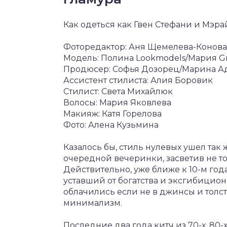
Как одеться как Гвен Стефани и Мэра
Фоторедактор: Аня Щемелева-Конов
Модель: Полина Lookmodels/Мария Gra
Продюсер: Софья Дозорец/Марина А
Ассистент стилиста: Алия Боровик
Стилист: Света Михайлюк
Волосы: Мария Яковлева
Макияж: Катя Горелова
Фото: Алена Кузьмина
Казалось бы, стиль нулевых ушел так 
очередной вечеринки, засветив не то
Действительно, уже ближе к 10-м го
уставший от богатства и эксгибици
облачились если не в джинсы и толсто
минимализм.
Последние два года китч из 70-х, 80