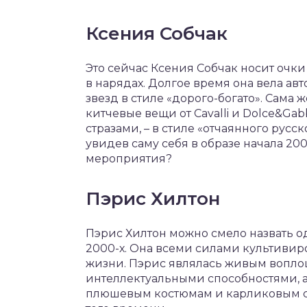
Ксения Собчак
Это сейчас Ксения Собчак носит очк
в нарядах. Долгое время она вела ав
звезд в стиле «дорого-богато». Сама 
китчевые вещи от Cavalli и Dolce&Ga
стразами, – в стиле «отчаянного русск
увидев саму себя в образе начала 20
мероприятия?
Пэрис Хилтон
Пэрис Хилтон можно смело назвать о
2000-х. Она всеми силами культиви
жизни. Пэрис являлась живым вопло
интеллектуальными способностями, а
плюшевым костюмам и карликовым со