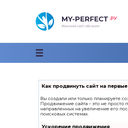
MY-PERFECT
.РУ
лосы
нские
ска
ти
Женский сайт обо всем
рижки
жские
мпунь
дные прически 2018
рода
дные стрижки 2018
облемы и лечение
Как продвинуть сайт на первые
Вы создали или только планируете соз
Продвижение сайта – это не просто 
направленных на увеличение его по
поисковых системах.
Ускорение продвижения