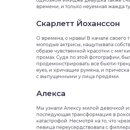
одиозном имидже девушка также счи
времени, и только неуемная жажда ту
Скарлетт Йоханссон
О времена, о нравы! В начале своего 
молодые актрисы, нащупывала собств
образе чувственной красотки с мягк
промах. Судя по этой фотографии, бы
продемонстрировать все бьюти-тренды
eyes, и кричащие румяна, и прическа
с выпущенными у лица прядями.
Алекса
Мы узнали Алексу милой девочкой из 
последующая трансформация в роко
катастрофой. Несмотря на то, что чре
певица переусердствовала с филлера