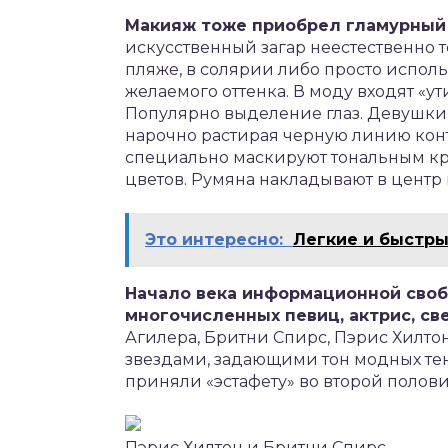
Макияж тоже приобрел гламурный 
искусственный загар неестественно 
пляже, в солярии либо просто испол
желаемого оттенка. В моду входят «у
Популярно выделение глаз. Девушки 
нарочно растирая черную линию конту
специально маскируют тональным кр
цветов. Румяна накладывают в центр
Это интересно:
Легкие и быстры
Начало века информационной своб
многочисленных певиц, актрис, св
Агилера, Бритни Спирс, Пэрис Хилт
звездами, задающими тон модных те
приняли «эстафету» во второй полови
Пэрис Хилтон и Бритни Спирс