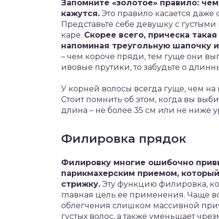
Запомните «золотое» правило: чем
кажутся.
Это правило касается даже
Представьте себе девушку с густыми к
каре.
Скорее всего, прическа така
напоминая треугольную шапочку и 
– чем короче пряди, тем гуще они в
ивовые прутики, то забудьте о длинн
У корней волосы всегда гуще, чем на
Стоит помнить об этом, когда вы выб
длина – не более 35 см или не ниже у
Филировка прядок
Филировку многие ошибочно прив
парикмахерским приемом, который
стрижку.
Эту функцию филировка, кон
главная цель ее применения. Чаще в
облегчения слишком массивной прич
густых волос, а также уменьшает чр