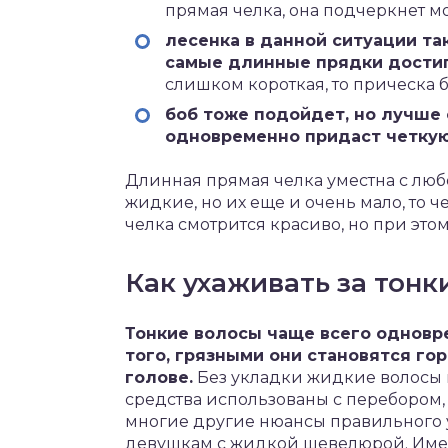
прямая челка, она подчеркнет м
лесенка в данной ситуации та
самые длинные прядки достиг
слишком короткая, то прическа 
боб тоже подойдет, но лучше 
одновременно придаст четкую
Длинная прямая челка уместна с люб
жидкие, но их еще и очень мало, то ч
челка смотрится красиво, но при это
Как ухаживать за тон
Тонкие волосы чаще всего однов
того, грязными они становятся гор
голове.
Без укладки жидкие волосы 
средства использованы с перебором, 
многие другие нюансы правильного у
девушкам с жидкой шевелюрой. Имен