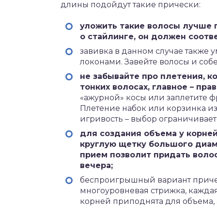
длины подойдут такие прически:
уложить такие волосы лучше п
о стайлинге, он должен соотв
завивка в данном случае также 
локонами. Завейте волосы и собе
не забывайте про плетения, 
тонких волосах, главное – пра
«ажурной» косы или заплетите ф
Плетение набок или корзинка из
игривость – выбор ограничивает
для создания объема у корней
круглую щетку большого диаме
прием позволит придать волос
вечера;
беспроигрышный вариант причес
многоуровневая стрижка, каждая
корней приподнята для объема, 