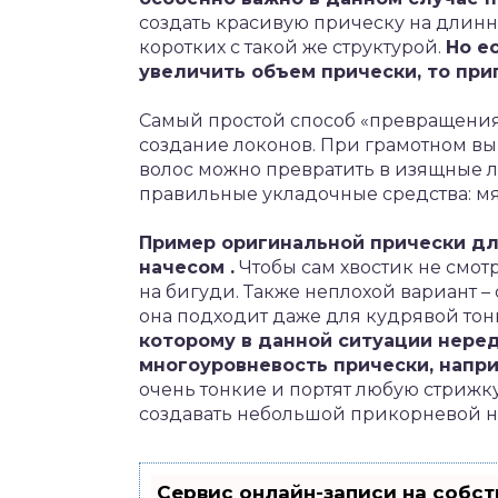
создать красивую прическу на длинн
коротких с такой же структурой.
Но е
увеличить объем прически, то приг
Самый простой способ «превращения
создание локонов. При грамотном в
волос можно превратить в изящные л
правильные укладочные средства: мяг
Пример оригинальной прически дл
начесом .
Чтобы сам хвостик не смот
на бигуди. Также неплохой вариант – 
она подходит даже для кудрявой то
которому в данной ситуации нере
многоуровневость прически, напри
очень тонкие и портят любую стрижк
создавать небольшой прикорневой н
Сервис онлайн-записи на собст