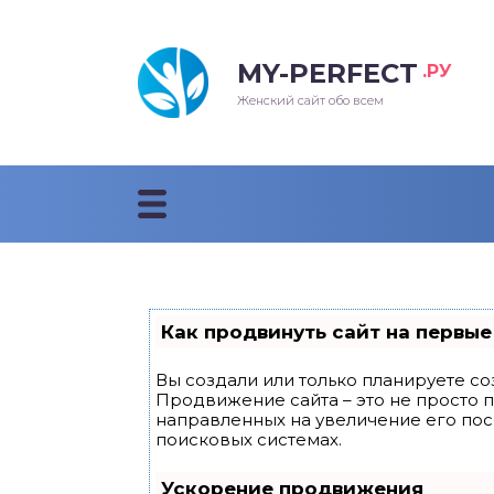
MY-PERFECT
.РУ
лосы
нские
ска
ти
Женский сайт обо всем
рижки
жские
мпунь
дные прически 2018
рода
дные стрижки 2018
облемы и лечение
Как продвинуть сайт на первые
Вы создали или только планируете соз
Продвижение сайта – это не просто 
направленных на увеличение его по
поисковых системах.
Ускорение продвижения