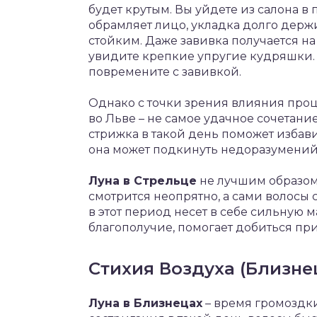
будет крутым. Вы уйдете из салона 
обрамляет лицо, укладка долго дер
стойким. Даже завивка получается на
увидите крепкие упругие кудряшки. Е
повремените с завивкой.
Однако с точки зрения влияния про
во Льве – не самое удачное сочетан
стрижка в такой день поможет избави
она может подкинуть недоразумений
Луна в Стрельце
не лучшим образом 
смотрится неопрятно, а сами волосы 
в этот период несет в себе сильную 
благополучие, помогает добиться пр
Стихия Воздуха (Близне
Луна в Близнецах
– время громоздки