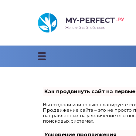
MY-PERFECT
.РУ
лосы
нские
ска
ти
Женский сайт обо всем
рижки
жские
мпунь
дные прически 2018
рода
дные стрижки 2018
облемы и лечение
Как продвинуть сайт на первые
Вы создали или только планируете соз
Продвижение сайта – это не просто 
направленных на увеличение его по
поисковых системах.
Ускорение продвижения