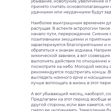
убывание, новолуние, увеличение и
принято считать основополагающим 
удачными или неудачными будут за
Наиболее выигрышным временем для
растущая. В аспекте астрологии так
начало пути, перерождение. Сияние 
позитивными эмоциями и приятными 
характеризуется благоприятными и н
обратиться к знакам зодиака. Наприм
химической завивке, а вот созвездия
выполнять действия по отношению к 
посмотрите на небо. Молодой месяц с
рекомендуется подстригать концы.
В
выглядеть намного ярче и насыщенн
лучше воплощать в жизнь в этот пер
А вот убывающий месяц, наоборот, с
Предлагаем на этот период вообще в
другой стороны, если вам кажется, чт
смело ее укорачивать. Замедление б