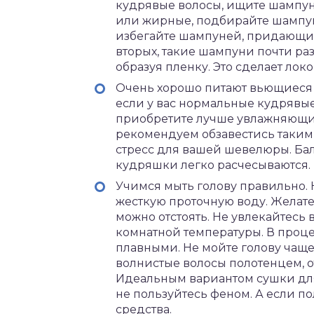
кудрявые волосы, ищите шампун
или жирные, подбирайте шампунь
избегайте шампуней, придающих об
вторых, такие шампуни почти р
образуя пленку. Это сделает ло
Очень хорошо питают вьющиеся в
если у вас нормальные кудрявые 
приобретите лучше увлажняющий
рекомендуем обзавестись таким 
стресс для вашей шевелюры. Бал
кудряшки легко расчесываются.
Учимся мыть голову правильно.
жесткую проточную воду. Желате
можно отстоять. Не увлекайтесь
комнатной температуры. В проц
плавными. Не мойте голову чаще,
волнистые волосы полотенцем, от
Идеальным вариантом сушки для
не пользуйтесь феном. А если п
средства.