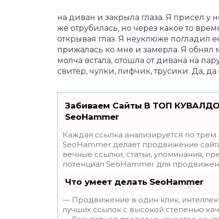
на диван и закрыла глаза. Я присел у н
же отрубилась, но через какое то врем
открывая глаз. Я неуклюже погладил ее
прижалась ко мне и замерла. Я обнял 
молча встала, отошла от дивана на па
свитер, чулки, лифчик, трусики. Да, д
Забиваем Сайты В ТОП КУВАЛДО
SeoHammer
Каждая ссылка анализируется по трем
SeoHammer делает продвижение сайта
вечные ссылки, статьи, упоминания, пр
потенциал SeoHammer для продвижени
Что умеет делать SeoHammer
— Продвижение в один клик, интеллек
лучших ссылок с высокой степенью кач