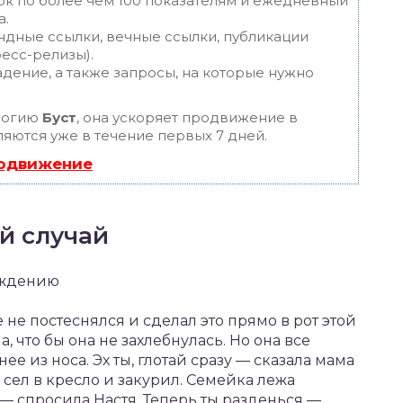
ок по более чем 100 показателям и ежедневный
а.
ндные ссылки, вечные ссылки, публикации
ресс-релизы).
дение, а также запросы, на которые нужно
логию
Буст
, она ускоряет продвижение в
ляются уже в течение первых 7 дней.
родвижение
й случай
уждению
е не постеснялся и сделал это прямо в рот этой
, что бы она не захлебнулась. Но она все
ее из носа. Эх ты, глотай сразу — сказала мама
 сел в кресло и закурил. Семейка лежа
 — спросила Настя. Теперь ты разденься —