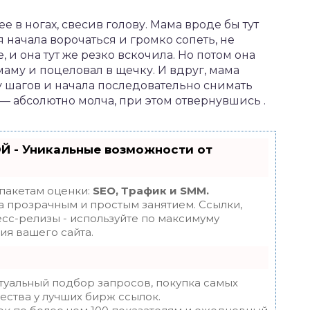
ее в ногах, свесив голову. Мама вроде бы тут
я начала ворочаться и громко сопеть, не
, и она тут же резко вскочила. Но потом она
маму и поцеловал в щечку. И вдруг, мама
ру шагов и начала последовательно снимать
а — абсолютно молча, при этом отвернувшись .
Й - Уникальные возможности от
 пакетам оценки:
SEO, Трафик и SMM.
 прозрачным и простым занятием. Ссылки,
есс-релизы - используйте по максимуму
я вашего сайта.
туальный подбор запросов, покупка самых
ества у лучших бирж ссылок.