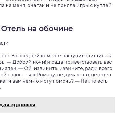
а на меня, она так и не поняла игры с куплей
 Отель на обочине
тели
нок. В соседней комнате наступила тишина. Я
ь. — Доброй ночи! я рада приветствовать вас
иален. — Ой. извините. извините, ради всего
 голос — я к Роману. не думал, это. не хотел
ет я вам чем-то могу помочь? — Нет. то есть
.
 для здоровья