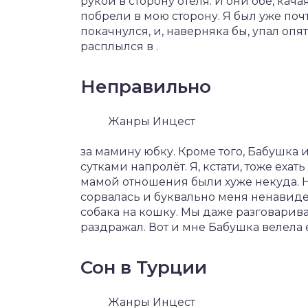
рукой в сторону отеля. И они обе, кача
побрели в мою сторону. Я был уже поч
покачнулся, и, наверняка бы, упал опят
расплылся в .
Неправильно
Жанры Инцест
за мамину юбку. Кроме того, Бабушка
сутками напролёт. Я, кстати, тоже ехать
мамой отношения были хуже некуда. Не 
сорвалась и буквально меня ненавиде
собака на кошку. Мы даже разговариват
раздражал. Вот и мне Бабушка велела е
Сон в Турции
Жанры Инцест