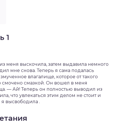
ь 1
а из меня выскочила, затем выдавила немного
дил мне снова. Теперь я сама подалась
измученное влагалище, которое от такого
 смочено смазкой. Он вошел в меня
ща. — Ай! Теперь он полностью выводил из
ла, что увлекаться этим делом не стоит и
я высвободила .
четания