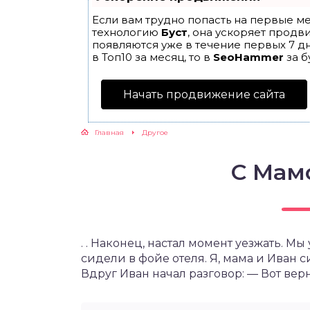
Если вам трудно попасть на первые ме
технологию
Буст
, она ускоряет продв
появляются уже в течение первых 7 дн
в Топ10 за месяц, то в
SeoHammer
за б
Начать продвижение сайта
Главная
Другое
С Мам
. . Наконец, настал момент уезжать. М
сидели в фойе отеля. Я, мама и Иван 
Вдруг Иван начал разговор: — Вот верн