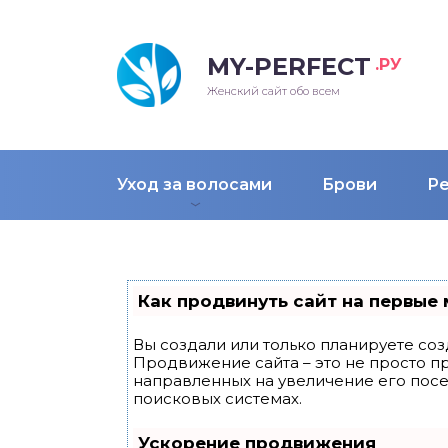
MY-PERFECT
.РУ
лосы
нские
ска
ти
Женский сайт обо всем
рижки
жские
мпунь
дные прически 2018
Уход за волосами
Брови
Р
рода
дные стрижки 2018
облемы и лечение
Как продвинуть сайт на первые 
Вы создали или только планируете созд
Продвижение сайта – это не просто п
направленных на увеличение его пос
поисковых системах.
Ускорение продвижения