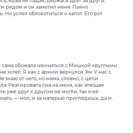
ясь, едва не падая, держась друг за друга,
ти рядом и он заметил меня. Пьяно
ь. Но успел облокотиться о капот. Его рот
 и сама обожала нянчиться с Мишкой круглыми
 не хотел. Я как с армии вернулся. Хм. У нас с
знаю от чего, но мама, словно, с цепи
ла. Реагировала она на меня, как злющая
ь уже друг с другом не могли, так я её
хать, — мол, и за матерью приглядишь, да и .