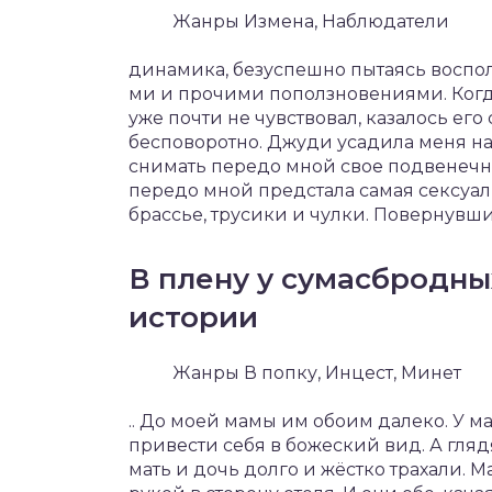
Жанры Измена, Наблюдатели
динамика, безуспешно пытаясь воспо
ми и прочими поползновениями. Когда
уже почти не чувствовал, казалось ег
бесповоротно. Джуди усадила меня на 
снимать передо мной свое подвенечно
передо мной предстала самая сексуал
брассье, трусики и чулки. Повернувшис
В плену у сумасбродных
истории
Жанры В попку, Инцест, Минет
.. До моей мамы им обоим далеко. У 
привести себя в божеский вид. А глядя
мать и дочь долго и жёстко трахали. 