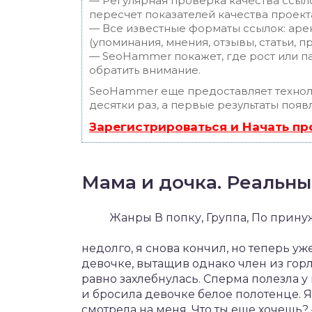
— Регулярная проверка качества ссыл
пересчет показателей качества проект
— Все известные форматы ссылок: аре
(упоминания, мнения, отзывы, статьи, п
— SeoHammer покажет, где рост или па
обратить внимание.
SeoHammer еще предоставляет техно
десятки раз, а первые результаты появ
Зарегистрироваться и Начать п
Мама и дочка. Реальны
Жанры В попку, Группа, По прин
недолго, я снова кончил, но теперь уж
девочке, вытащив однако член из горла
равно захлебнулась. Сперма полезла у н
и бросила девочке белое полотенце. Я
смотрела на меня. Что ты еще хочешь?