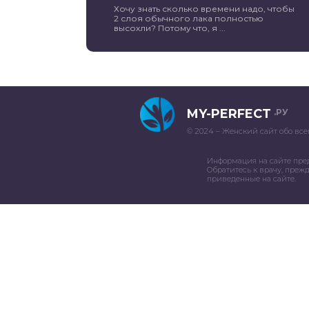
Хочу знать сколько времени надо, чтобы
2 слоя обычного лака полностью
высохли? Потому что, я ...
MY-PERFECT
.РУ
© 2024 – Женский сайт обо все
Информация на сайте пре
Обратитесь к врачу, преж
приведенные на сайте.