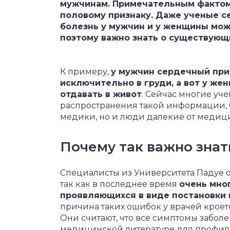
мужчинам. Примечательным фактом
половому признаку. Даже ученые с
болезнь у мужчин и у женщины мож
поэтому важно знать о существующи
К примеру,
у мужчин сердечный при
исключительно в груди, а вот у же
отдавать в живот
. Сейчас многие уч
распространения такой информации, ч
медики, но и люди далекие от медиц
Почему так важно знат
Специалисты из Университета Падуе 
так как в последнее время
очень мно
проявляющихся в виде постановки 
причина таких ошибок у врачей крое
Они считают, что все симптомы забол
медицинской литературе для профиль