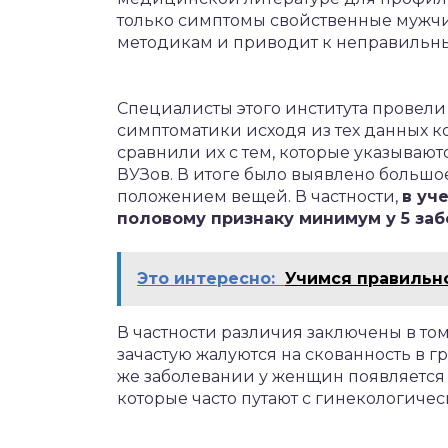
только симптомы свойственные мужчи
методикам и приводит к неправильн
Специалисты этого института провели
симптоматики исходя из тех данных 
сравнили их с тем, которые указываю
ВУЗов. В итоге было выявлено больш
положением вещей. В частности,
в уч
половому признаку минимум у 5 заб
Это интересно:
Учимся правильн
В частности различия заключены в то
зачастую жалуются на скованность в г
же заболевании у женщин появляется 
которые часто путают с гинекологиче