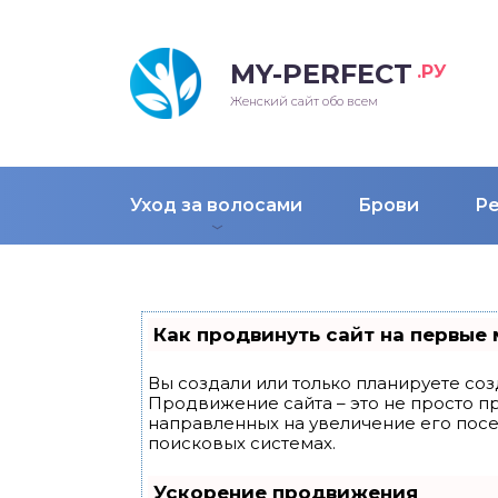
MY-PERFECT
.РУ
лосы
нские
ска
ти
Женский сайт обо всем
рижки
жские
мпунь
дные прически 2018
Уход за волосами
Брови
Р
рода
дные стрижки 2018
облемы и лечение
Как продвинуть сайт на первые 
Вы создали или только планируете созд
Продвижение сайта – это не просто п
направленных на увеличение его пос
поисковых системах.
Ускорение продвижения