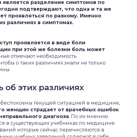
 является разделение симптомов по
егодня подтверждают, что одна и та же
ет проявляться по разному. Именно
х различиях в симптомах.
ступ проявляется в виде боли
нщин при этой же болезни боль может
еные отмечают необходимость
тобы о таких различиях знали не только
ины.
ь об этих различиях
обеспокоены текущей ситуацией в медицине,
го женщин страдает от врачебных ошибок
неправильного диагноза
. По их мнению
тся в существующих учебниках по медицине.
еваний которые сейчас перечисляются в
ных учебных заведений содержат в себе