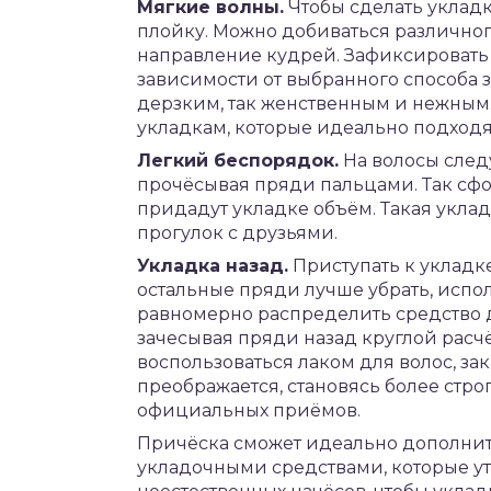
Мягкие волны.
Чтобы сделать укладк
плойку. Можно добиваться различног
направление кудрей. Зафиксировать р
зависимости от выбранного способа з
дерзким, так женственным и нежным.
укладкам, которые идеально подходя
Легкий беспорядок.
На волосы следу
прочёсывая пряди пальцами. Так сф
придадут укладке объём. Такая укла
прогулок с друзьями.
Укладка назад.
Приступать к укладке
остальные пряди лучше убрать, испол
равномерно распределить средство 
зачесывая пряди назад круглой расч
воспользоваться лаком для волос, за
преображается, становясь более стро
официальных приёмов.
Причёска сможет идеально дополнить
укладочными средствами, которые ут