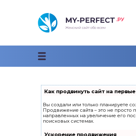
MY-PERFECT
.РУ
лосы
нские
ска
ти
Женский сайт обо всем
рижки
жские
мпунь
дные прически 2018
рода
дные стрижки 2018
облемы и лечение
Как продвинуть сайт на первые
Вы создали или только планируете соз
Продвижение сайта – это не просто 
направленных на увеличение его по
поисковых системах.
Ускорение продвижения