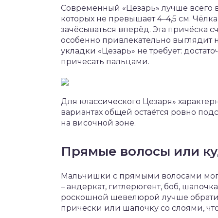
Современный «Цезарь» лучше всего в
которых не превышает 4–4,5 см. Чёлк
зачёсываться вперёд. Эта причёска 
особенно привлекательно выглядит н
укладки «Цезарь» не требует: достат
причесать пальцами.
Для классического Цезаря» характерн
вариантах общей остаётся ровно под
на височной зоне.
Прямые волосы или к
Мальчишки с прямыми волосами могу
– андеркат, гитлерюгент, боб, шапоч
роскошной шевелюрой лучше обрати
прически или шапочку со слоями, что