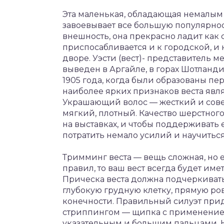
Эта маленькая, обладающая немалым 
завоевывает все большую популярност
внешность, она прекрасно ладит как 
приспосабливается и к городской, и 
дворе. Уэсти (вест)- представитель 
выведен в Аргайле, в горах Шотланди
1905 года, когда были образованы п
наиболее ярких признаков веста явля
Украшающий волос — жесткий и сов
мягкий, плотный. Качество шерстного
на выставках, и чтобы поддерживать 
потратить немало усилий и научитьс
Тримминг веста — вещь сложная, но 
правил, то ваш вест всегда будет им
Прическа веста должна подчеркивать
глубокую грудную клетку, прямую ро
конечности. Правильный силуэт при
стриппингом — щипка с применение
указательным и большим пальцами. 