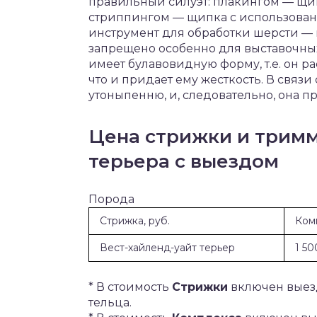
правильный силуэт: плакингом — щи
стриппингом — щипка с использова
инструмент для обработки шерсти —
запрещено особенно для выставочных с
имеет булавовидную форму, т.е. он р
что и придает ему жесткость. В связи
утоныпенню, и, следовательно, она п
Цена стрижки и тримм
терьера с выездом
Порода
Стрижка, руб.
Ком
Вест-хайленд-уайт терьер
1 50
* В стоимость
Стрижки
включен выезд
тельца.