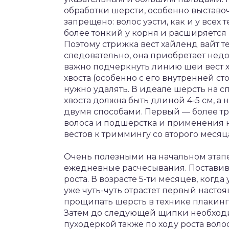
обработки шерсти, особенно выставо
запрещено: волос уэсти, как и у всех 
более тонкий у корня и расширяется к
Поэтому стрижка вест хайленд вайт т
следовательно, она приобретает нед
важно подчеркнуть линию шеи вест х
хвоста (особенно с его внутренней ст
нужно удалять. В идеале шерсть на с
хвоста должна быть длиной 4-5 см, а 
двумя способами. Первый — более тр
волоса и подшерстка и применения н
вестов к триммингу со второго месяц
Очень полезными на начальном этапе
ежедневные расчесывания. Поставив в
роста. В возрасте 5-ти месяцев, когда
уже чуть-чуть отрастет первый насто
прощипать шерсть в технике плакинг 
Затем до следующей щипки необходи
пуходеркой также по ходу роста воло