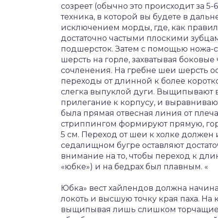
созреет (обычно это происходит за 5
техника, в которой вы будете в дальн
исключением морды, где, как правило
достаточно частыми плоскими зубцам
подшерсток. Затем с помощью ножа-
шерсть на горле, захватывая боковые
сочленения. На гребне шеи шерсть о
переходы от длинной к более коротк
слегка выпуклой дуги. Выщипывают в
прилегание к корпусу, и выравнивают
была прямая отвесная линия от плеча
стриппингом формируют прямую, гор
5 см. Переход от шеи к холке должен 
седалищном бугре оставляют достато
внимание на то, чтобы переход к дл
«юбке») и на бедрах был плавным. «
Юбка» вест хайлендов должна начин
локоть и высшую точку края паха. На 
выщипывая лишь слишком торчащие в