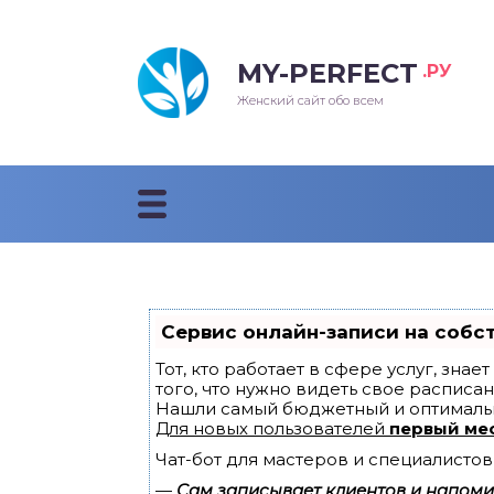
MY-PERFECT
.РУ
лосы
нские
ска
ти
Женский сайт обо всем
рижки
жские
мпунь
дные прически 2018
рода
дные стрижки 2018
облемы и лечение
Сервис онлайн-записи на собс
Тот, кто работает в сфере услуг, зна
того, что нужно видеть свое расписан
Нашли самый бюджетный и оптималь
Для новых пользователей
первый ме
Чат-бот для мастеров и специалистов
—
Сам записывает клиентов и напомин