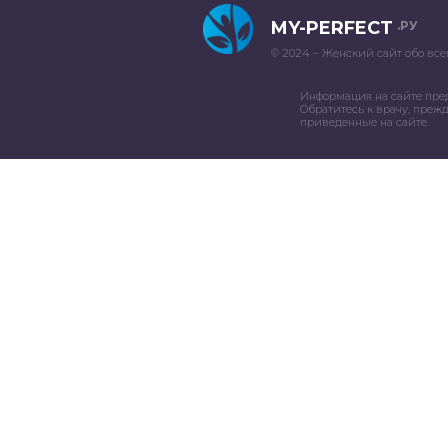
MY-PERFECT
.РУ
© 2024 – Женский сайт обо все
Информация на сайте пре
Обратитесь к врачу, преж
приведенные на сайте.