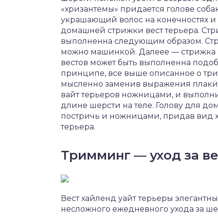
«хризантемы» придается голове соба
украшающий волос на конечностях и 
домашней стрижки вест терьера. Стри
выполненна следующим образом. Ст
можно машинкой. Далеее — стрижка 
вестов может быть выполненна подоб
принципе, все выше описанное о три
мысленно заменив выражения плакин
вайт терьеров ножницами, и выполн
длине шерсти на теле. Голову для до
постричь и ножницами, придав вид х
терьера.
Тримминг — уход за в
Вест хайленд уайт терьеры элегантн
несложного ежедневного ухода за ше