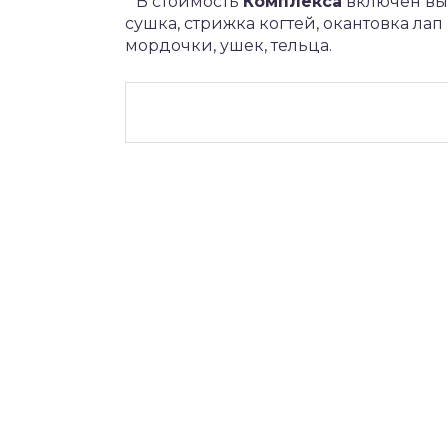
* В стоимость
Комплекса
включен вые
сушка, стрижка когтей, окантовка ла
мордочки, ушек, тельца.