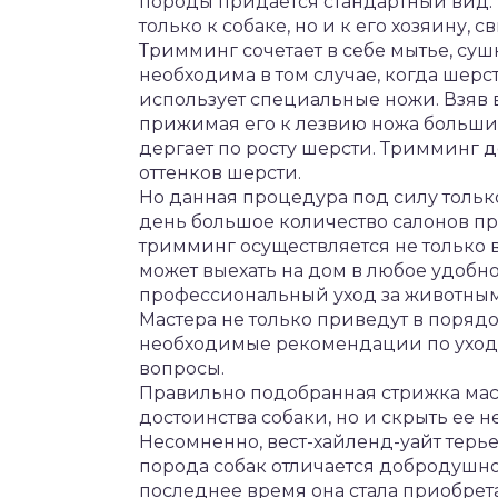
породы придается стандартный вид.
только к собаке, но и к его хозяину, 
Тримминг сочетает в себе мытье, су
необходима в том случае, когда шерс
использует специальные ножи. Взяв в
прижимая его к лезвию ножа большим 
дергает по росту шерсти. Тримминг д
оттенков шерсти.
Но данная процедура под силу толь
день большое количество салонов пр
тримминг осуществляется не только 
может выехать на дом в любое удобно
профессиональный уход за животным
Мастера не только приведут в порядок
необходимые рекомендации по уходу
вопросы.
Правильно подобранная стрижка мас
достоинства собаки, но и скрыть ее н
Несомненно, вест-хайленд-уайт терь
порода собак отличается добродушн
последнее время она стала приобрет