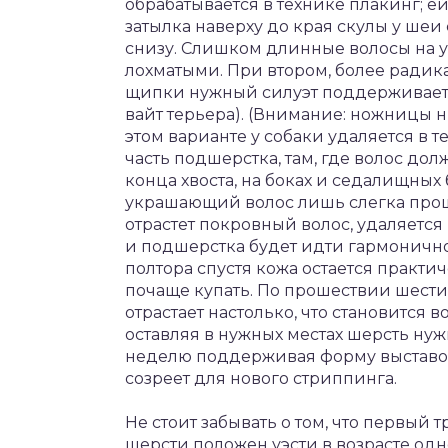
обрабатывается в технике плакинг; е
затылка наверху до края скулы у шеи
снизу. Слишком длинные волосы на у
лохматыми. При втором, более радик
щипки нужный силуэт поддерживаетс
вайт терьера). (Внимание: ножницы 
этом варианте у собаки удаляется в 
часть подшерстка, там, где волос долж
конца хвоста, на боках и седалищных 
украшающий волос лишь слегка прощ
отрастет покровный волос, удаляется
и подшерстка будет идти гармонично
полтора спустя кожа остается практи
почаще купать. По прошествии шести
отрастает настолько, что становитс
оставляя в нужных местах шерсть нуж
неделю поддерживая форму выставоч
созреет для нового стриппинга.
Не стоит забывать о том, что первый 
шерсти положен уэсти в возрасте одн